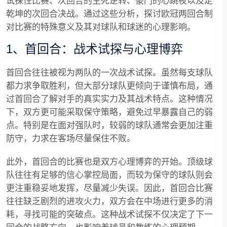
试探性比赛、次回合的生死逆转、豪门的心跳夜以及定
乾坤的次回合决战。通过这些分析，探讨欧冠两回合制
对比赛的特殊意义及其对球队和球迷的心理影响。
1、首回合：战术试探与心理博弈
首回合往往被视为两队的一次战术试探。虽然每支球队
都力求争取胜利，但大部分球队更倾向于谨慎布局，通
过首回合了解对手的真实实力及其战术特点。这种情况
下，双方更可能采取保守策略，避免过早暴露自己的弱
点。特别是在面对强队时，较弱的球队通常会更加注重
防守，力求在客场尽量保住不败。
此外，首回合的比赛也是双方心理博弈的开始。顶级球
队往往有足够的信心掌控局面，而较为保守的球队则会
更注重稳妥地发挥，尽量减少失误。因此，首回合比赛
往往缺乏剧烈的进攻火力，双方会在中场进行更多的消
耗，寻找可能的突破点。这种战术试探不仅决定了下一