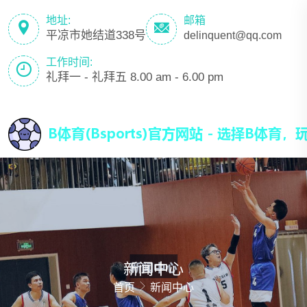
地址:
邮箱
平凉市她结道338号
delinquent@qq.com
工作时间:
礼拜一 - 礼拜五 8.00 am - 6.00 pm
新闻中心
首页
新闻中心