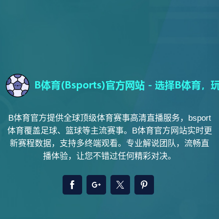
B体育官方提供全球顶级体育赛事高清直播服务，bsport
体育覆盖足球、篮球等主流赛事。B体育官方网站实时更
新赛程数据，支持多终端观看。专业解说团队，流畅直
播体验，让您不错过任何精彩对决。