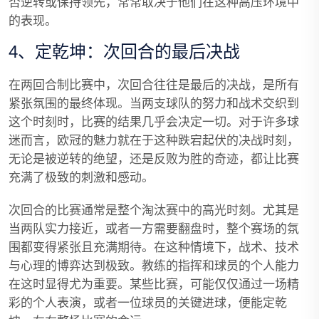
否逆转或保持领先，常常取决于他们在这种高压环境中
的表现。
4、定乾坤：次回合的最后决战
在两回合制比赛中，次回合往往是最后的决战，是所有
紧张氛围的最终体现。当两支球队的努力和战术交织到
这个时刻时，比赛的结果几乎会决定一切。对于许多球
迷而言，欧冠的魅力就在于这种跌宕起伏的决战时刻，
无论是被逆转的绝望，还是反败为胜的奇迹，都让比赛
充满了极致的刺激和感动。
次回合的比赛通常是整个淘汰赛中的高光时刻。尤其是
当两队实力接近，或者一方需要翻盘时，整个赛场的氛
围都变得紧张且充满期待。在这种情境下，战术、技术
与心理的博弈达到极致。教练的指挥和球员的个人能力
在这时显得尤为重要。某些比赛，可能仅仅通过一场精
彩的个人表演，或者一位球员的关键进球，便能定乾