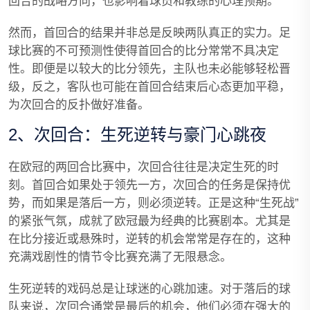
回合的战略方向，也影响着球员和教练的心理预期。
然而，首回合的结果并非总是反映两队真正的实力。足
球比赛的不可预测性使得首回合的比分常常不具决定
性。即便是以较大的比分领先，主队也未必能够轻松晋
级，反之，客队也可能在首回合结束后心态更加平稳，
为次回合的反扑做好准备。
2、次回合：生死逆转与豪门心跳夜
在欧冠的两回合比赛中，次回合往往是决定生死的时
刻。首回合如果处于领先一方，次回合的任务是保持优
势，而如果是落后一方，则必须逆转。正是这种“生死战”
的紧张气氛，成就了欧冠最为经典的比赛剧本。尤其是
在比分接近或悬殊时，逆转的机会常常是存在的，这种
充满戏剧性的情节令比赛充满了无限悬念。
生死逆转的戏码总是让球迷的心跳加速。对于落后的球
队来说，次回合通常是最后的机会，他们必须在强大的