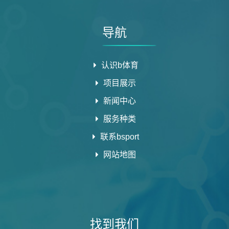
导航
认识b体育
项目展示
新闻中心
服务种类
联系bsport
网站地图
找到我们