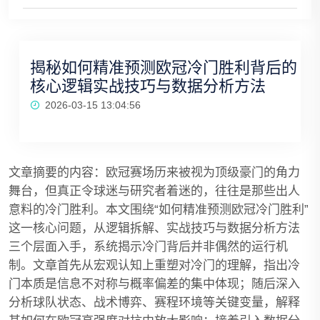
揭秘如何精准预测欧冠冷门胜利背后的
核心逻辑实战技巧与数据分析方法
2026-03-15 13:04:56
文章摘要的内容：欧冠赛场历来被视为顶级豪门的角力
舞台，但真正令球迷与研究者着迷的，往往是那些出人
意料的冷门胜利。本文围绕“如何精准预测欧冠冷门胜利”
这一核心问题，从逻辑拆解、实战技巧与数据分析方法
三个层面入手，系统揭示冷门背后并非偶然的运行机
制。文章首先从宏观认知上重塑对冷门的理解，指出冷
门本质是信息不对称与概率偏差的集中体现；随后深入
分析球队状态、战术博弈、赛程环境等关键变量，解释