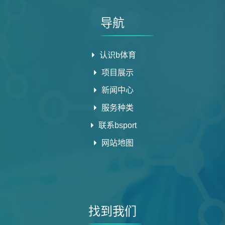
导航
认识b体育
项目展示
新闻中心
服务种类
联系bsport
网站地图
找到我们