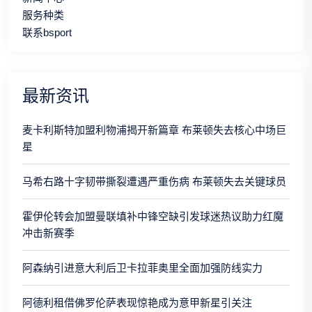
服务种类
联系bsport
最新资讯
麦卡利斯特加盟利物浦揭开新篇章 布莱顿失去核心中场巨
星
马希右路十字韧带撕裂遭遇严重伤病 布莱顿失去关键球员
霍伊伦转会加盟曼联填补中锋空缺引发球迷热议助力红魔
冲击新赛季
阿森纳引进意大利后卫卡拉菲奥里全面加强防线实力
阿德利租借佛罗伦萨表现惊艳成为意甲新星引关注