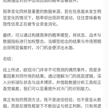
冠高强度对抗中出现回调的概率显著提升。
赔率变化同样是重要的数据来源。若在信息面未发生明
显变化的情况下，赔率却出现异常波动，往往意味着有
隐性信息正在被专业资金消化。
最终，可以通过构建简单的概率模型，将状态、战术与
数据指标进行加权整合。当模型给出的结果与市场预期
出现明显偏差时，冷门机会便浮出水面。
总结：
综上所述，欧冠冷门并非不可预测的偶然事件，而是多
重因素共同作用的结果。通过理解冷门的底层逻辑，深
入分析球队状态与战术博弈，并借助数据分析工具校正
直觉偏差，我们可以显著提升对冷门的识别能力。
真正有效的预测方法，既不是迷信经验，也不是盲从数
据，而是在理性框架下不断验证与修正判断。只有将逻