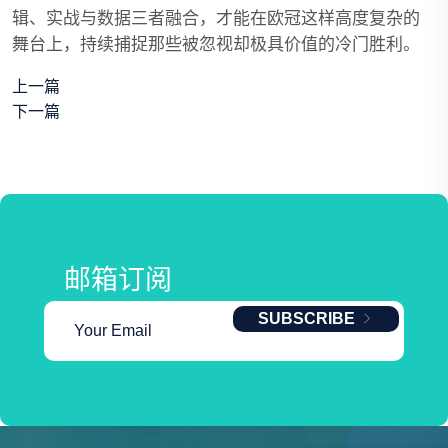
辑、实战与数据三者融合，才能在欧冠这样高度复杂的
舞台上，持续捕捉那些被忽视却极具价值的冷门胜利。
上一篇
下一篇
邮箱订阅
SUBSCRIBE