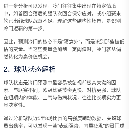
进一步分析可以发现，冷门往往集中出现在特定情境
中，如首回合落后的强队次回合保守应对，或小组赛末
轮已出线球队战意不足。理解这些结构性场景，是识别
冷门逻辑的第一步。
因此，预测冷门的核心不是“猜意外”，而是识别那些被低
估的变量。当这些变量叠加到一定阈值时，冷门就从偶
然转化为高价值机会。
2、球队状态解析
球队状态是冷门预测中最容易被忽视却极其关键的因
素。与联赛不同，欧冠比赛节奏更快、对抗更强，球队
在短期内的体能、士气与伤病状况，往往比长期实力更
具决定性。
通过分析球队近5至8场比赛的高强度跑动数据、关键球
员出勤率，可以发现一些“表面强势、内里疲惫”的豪门球