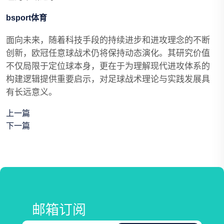
bsport体育
面向未来，随着科技手段的持续进步和进攻理念的不断
创新，欧冠任意球战术仍将保持动态演化。其研究价值
不仅局限于定位球本身，更在于为理解现代进攻体系的
构建逻辑提供重要启示，对足球战术理论与实践发展具
有长远意义。
上一篇
下一篇
邮箱订阅