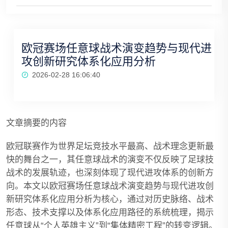
欧冠赛场任意球战术演变趋势与现代进
攻创新研究体系化应用分析
2026-02-28 16:06:40
文章摘要的内容
欧冠联赛作为世界足坛竞技水平最高、战术理念更新最
快的舞台之一，其任意球战术的演变不仅反映了足球技
战术的发展轨迹，也深刻体现了现代进攻体系的创新方
向。本文以欧冠赛场任意球战术演变趋势与现代进攻创
新研究体系化应用分析为核心，通过对历史脉络、战术
形态、技术支撑以及体系化应用路径的系统梳理，揭示
任意球从“个人英雄主义”到“集体精密工程”的转变逻辑。