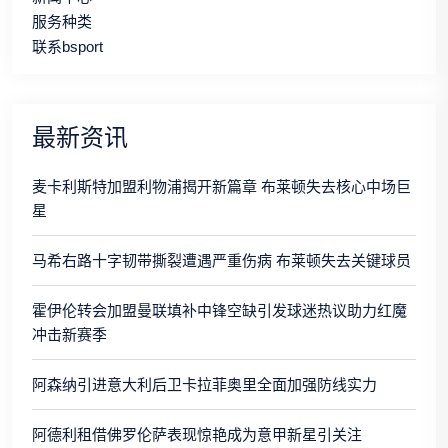
服务种类
联系bsport
最新资讯
麦卡利斯特加盟利物浦揭开新篇章 布莱顿失去核心中场巨
星
马希右路十字韧带撕裂遭遇严重伤病 布莱顿失去关键球员
霍伊伦转会加盟曼联填补中锋空缺引发球迷热议助力红魔
冲击新赛季
阿森纳引进意大利后卫卡拉菲奥里全面加强防线实力
阿德利租借佛罗伦萨表现惊艳成为意甲新星引关注