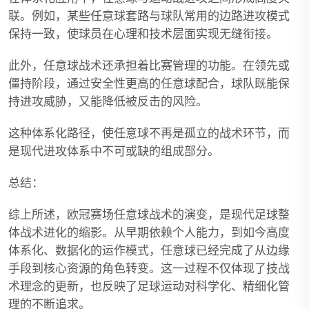
联。例如，某些任意球套路与球队常用的边路进攻模式
保持一致，使球员在心理和技术层面实现无缝衔接。
此外，任意球战术还承担着比赛管理的功能。在领先或
僵持阶段，通过安全性更高的任意球配合，球队既能保
持进攻威胁，又能降低被反击的风险。
这种体系化路径，使任意球不再是孤立的战术环节，而
是现代进攻体系中不可或缺的组成部分。
总结：
综上所述，欧冠赛场任意球战术的演变，是现代足球整
体战术进化的缩影。从早期依赖个人能力，到如今高度
体系化、数据化的运作模式，任意球已经完成了从边缘
手段到核心资源的角色转变。这一过程不仅体现了技战
术理念的更新，也反映了足球运动对科学化、精细化管
理的不断追求。