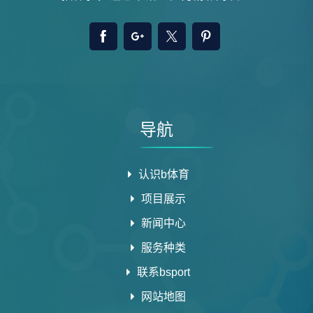
导航
认识b体育
项目展示
新闻中心
服务种类
联系bsport
网站地图