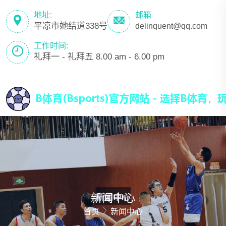
地址:
邮箱
平凉市她结道338号
delinquent@qq.com
工作时间:
礼拜一 - 礼拜五 8.00 am - 6.00 pm
新闻中心
首页
新闻中心