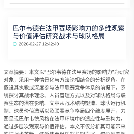
巴尔韦德在法甲赛场影响力的多维观察
与价值评估研究战术与球队格局
2026-02-27 12:42:49
文章摘要：本文以“巴尔韦德在法甲赛场的影响力”为研究
对象，采用一种情景化与方法论相结合的分析视角，在
假设其执教或深度参与法甲联赛竞争体系的前提下，系
统探讨其战术理念、人员管理方式以及对球队格局与联
赛生态的潜在影响。文章从战术结构塑造、球队运行机
制、球员价值激活以及联赛竞争格局四个维度展开，力
图呈现巴尔韦德风格在法甲环境中的适应性与重构力。
通过多层次观察与价值评估，本文不仅分析其可能带来