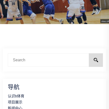
导航
认识b体育
项目展示
新闻中心