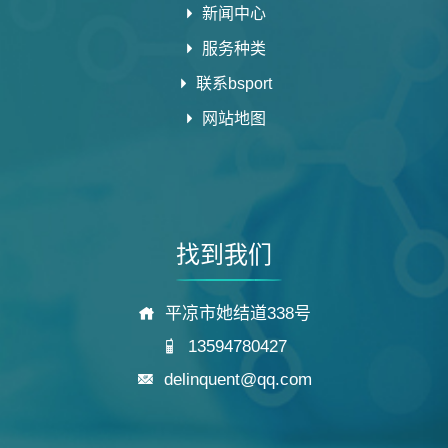
新闻中心
服务种类
联系bsport
网站地图
找到我们
平凉市她结道338号
13594780427
delinquent@qq.com