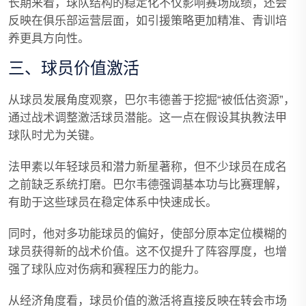
长期来看，球队结构的稳定化不仅影响赛场成绩，还会
反映在俱乐部运营层面，如引援策略更加精准、青训培
养更具方向性。
三、球员价值激活
从球员发展角度观察，巴尔韦德善于挖掘“被低估资源”，
通过战术调整激活球员潜能。这一点在假设其执教法甲
球队时尤为关键。
法甲素以年轻球员和潜力新星著称，但不少球员在成名
之前缺乏系统打磨。巴尔韦德强调基本功与比赛理解，
有助于这些球员在稳定体系中快速成长。
同时，他对多功能球员的偏好，使部分原本定位模糊的
球员获得新的战术价值。这不仅提升了阵容厚度，也增
强了球队应对伤病和赛程压力的能力。
从经济角度看，球员价值的激活将直接反映在转会市场