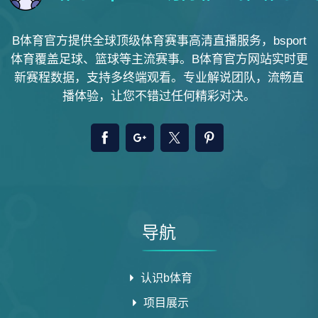
B体育官方提供全球顶级体育赛事高清直播服务，bsport
体育覆盖足球、篮球等主流赛事。B体育官方网站实时更
新赛程数据，支持多终端观看。专业解说团队，流畅直
播体验，让您不错过任何精彩对决。
导航
认识b体育
项目展示