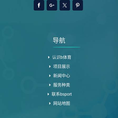
导航
认识b体育
项目展示
新闻中心
服务种类
联系bsport
网站地图