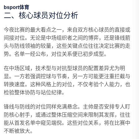
bsport体育
二、核心球员对位分析
今夜比赛的最大看点之一，来自双方核心球员的直接或
间接对位。无论是中场组织者之间的博弈，还是锋线箭
头与防线领袖的较量，这些关键点位往往决定比赛的走
势。名单一经公布，对位关系便已初步成型。
在中场区域，技术型与对抗型球员的配置差异尤为明
显。一方若强调控球与节奏，另一方可能更注重拦截与
转换速度。这种风格上的对位，不仅考验个人能力，也
检验整体协防与站位纪律。
锋线与防线的对位同样充满悬念。主帅是否安排专人盯
防核心射手，或通过整体压缩空间来限制其发挥，往往
能从首发名单中窥见端倪。这些对位关系，将在比赛中
不断被放大。