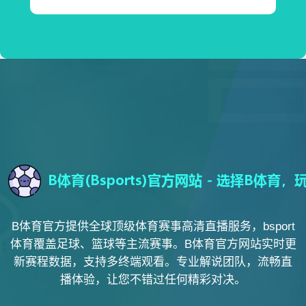
B体育官方提供全球顶级体育赛事高清直播服务，bsport
体育覆盖足球、篮球等主流赛事。B体育官方网站实时更
新赛程数据，支持多终端观看。专业解说团队，流畅直
播体验，让您不错过任何精彩对决。