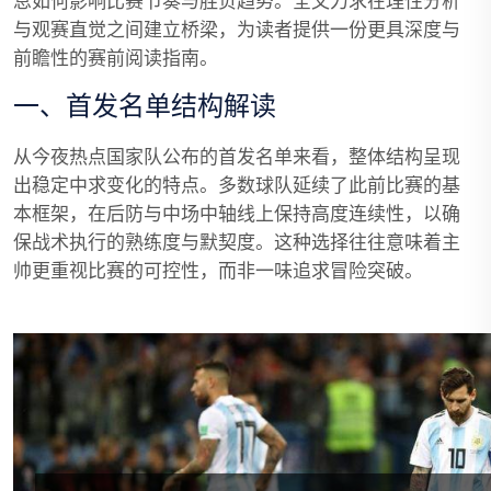
息如何影响比赛节奏与胜负趋势。全文力求在理性分析
与观赛直觉之间建立桥梁，为读者提供一份更具深度与
前瞻性的赛前阅读指南。
一、首发名单结构解读
从今夜热点国家队公布的首发名单来看，整体结构呈现
出稳定中求变化的特点。多数球队延续了此前比赛的基
本框架，在后防与中场中轴线上保持高度连续性，以确
保战术执行的熟练度与默契度。这种选择往往意味着主
帅更重视比赛的可控性，而非一味追求冒险突破。