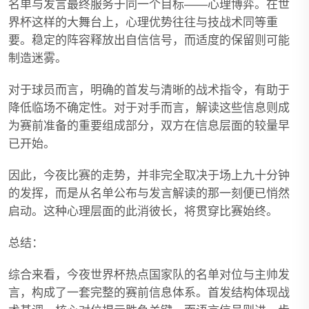
名单与发言最终服务于同一个目标——心理博弈。在世
界杯这样的大舞台上，心理优势往往与技战术同等重
要。稳定的阵容释放出自信信号，而适度的保留则可能
制造迷雾。
对于球员而言，明确的首发与清晰的战术指令，有助于
降低临场不确定性。对于对手而言，解读这些信息则成
为赛前准备的重要组成部分，双方在信息层面的较量早
已开始。
因此，今夜比赛的走势，并非完全取决于场上九十分钟
的发挥，而是从名单公布与发言解读的那一刻便已悄然
启动。这种心理层面的此消彼长，将贯穿比赛始终。
总结：
综合来看，今夜世界杯热点国家队的名单对位与主帅发
言，构成了一套完整的赛前信息体系。首发结构体现战