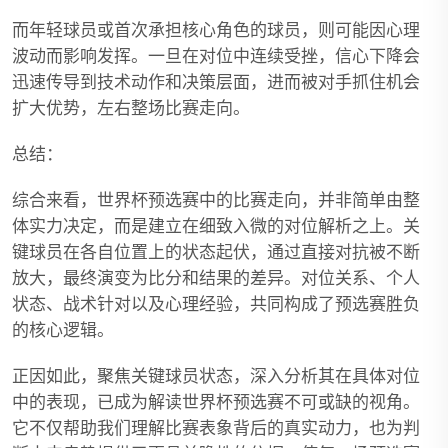
而年轻球员或首次承担核心角色的球员，则可能因心理
波动而影响发挥。一旦在对位中连续受挫，信心下降会
迅速传导到技术动作和决策层面，进而被对手抓住机会
扩大优势，左右整场比赛走向。
总结：
综合来看，世界杯预选赛中的比赛走向，并非简单由整
体实力决定，而是建立在细致入微的对位解析之上。关
键球员在各自位置上的状态起伏，通过直接对抗被不断
放大，最终演变为比分和结果的差异。对位关系、个人
状态、战术针对以及心理经验，共同构成了预选赛胜负
的核心逻辑。
正因如此，聚焦关键球员状态，深入分析其在具体对位
中的表现，已成为解读世界杯预选赛不可或缺的视角。
它不仅帮助我们理解比赛表象背后的真实动力，也为判