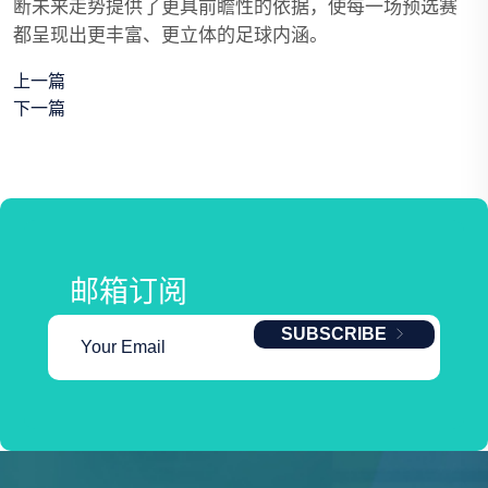
断未来走势提供了更具前瞻性的依据，使每一场预选赛
都呈现出更丰富、更立体的足球内涵。
上一篇
下一篇
邮箱订阅
SUBSCRIBE