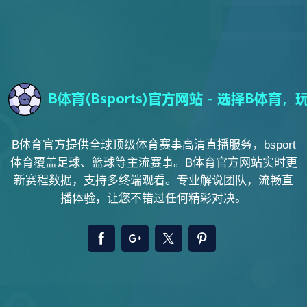
B体育官方提供全球顶级体育赛事高清直播服务，bsport
体育覆盖足球、篮球等主流赛事。B体育官方网站实时更
新赛程数据，支持多终端观看。专业解说团队，流畅直
播体验，让您不错过任何精彩对决。