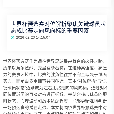
世界杯预选赛对位解析聚焦关键球员状
态成比赛走向风向标的重要因素
2026-02-23 14:15:07
世界杯预选赛作为通往世界足球最高舞台的必经之路，
历来以竞争激烈、变量复杂著称。在这种高强度、高压
力的赛事环境中，比赛的胜负往往并不完全取决于纸面
实力，而是由多重细节共同塑造，其中“对位解析”与“关
键球员状态”逐渐成为左右比赛走向的风向标。通过对不
同位置球员的直接对抗进行拆解，并结合核心球员的即
时状态、心理波动和战术适配程度，能够更精准地判断
一场预选赛的潜在走势。本文将围绕世界杯预选赛中对