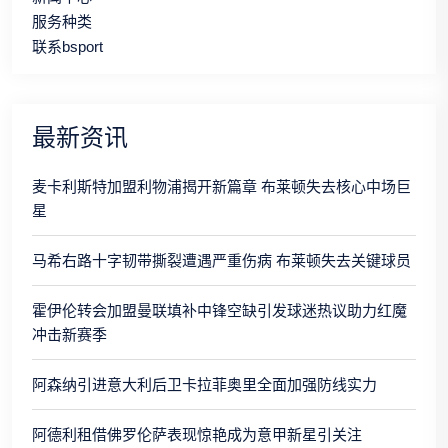
服务种类
联系bsport
最新资讯
麦卡利斯特加盟利物浦揭开新篇章 布莱顿失去核心中场巨
星
马希右路十字韧带撕裂遭遇严重伤病 布莱顿失去关键球员
霍伊伦转会加盟曼联填补中锋空缺引发球迷热议助力红魔
冲击新赛季
阿森纳引进意大利后卫卡拉菲奥里全面加强防线实力
阿德利租借佛罗伦萨表现惊艳成为意甲新星引关注