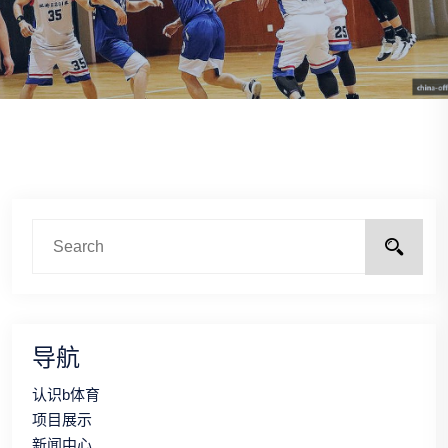
导航
认识b体育
项目展示
新闻中心