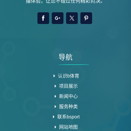
播体验，让您不错过任何精彩对决。
导航
认识b体育
项目展示
新闻中心
服务种类
联系bsport
网站地图