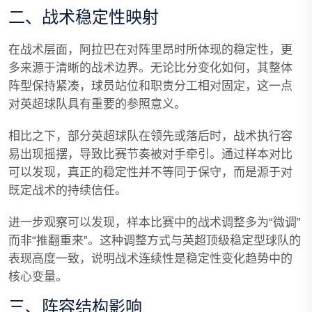
二、战术稳定性映射
在战术层面，阿拉巴在对阵里昂时所体现的稳定性，更
多来源于清晰的战术边界。无论比分变化如何，其整体
阵型保持紧凑，球员站位和职责分工相对固定，这一点
对英超球队具有重要的参照意义。
相比之下，部分英超球队在领先或落后时，战术执行容
易出现摇摆，导致比赛节奏被对手牵引。通过样本对比
可以发现，真正的稳定性并不等同于保守，而是源于对
既定战术的持续信任。
进一步观察可以发现，样本比赛中的战术调整多为“微调”
而非“推翻重来”。这种调整方式与英超顶级稳定型球队的
表现高度一致，说明战术连续性是稳定性变化趋势中的
核心变量。
三、阵容结构影响