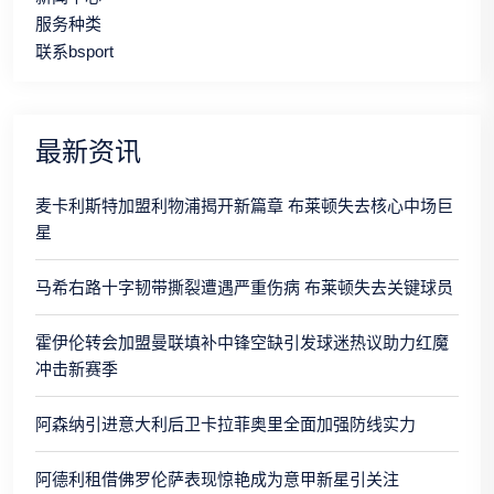
服务种类
联系bsport
最新资讯
麦卡利斯特加盟利物浦揭开新篇章 布莱顿失去核心中场巨
星
马希右路十字韧带撕裂遭遇严重伤病 布莱顿失去关键球员
霍伊伦转会加盟曼联填补中锋空缺引发球迷热议助力红魔
冲击新赛季
阿森纳引进意大利后卫卡拉菲奥里全面加强防线实力
阿德利租借佛罗伦萨表现惊艳成为意甲新星引关注