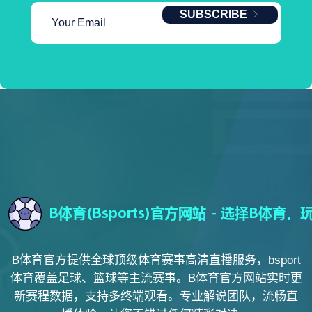
SUBSCRIBE
B体育官方提供全球顶级体育赛事高清直播服务，bsport
体育覆盖足球、篮球等主流赛事。B体育官方网站实时更
新赛程数据，支持多终端观看。专业解说团队，流畅直