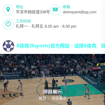
地址:
邮箱
平凉市她结道338号
delinquent@qq.com
工作时间:
礼拜一 - 礼拜五 8.00 am - 6.00 pm
项目展示
首页
项目展示