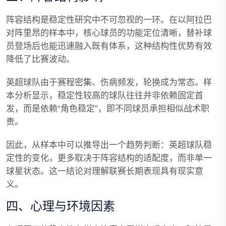
阵容结构是稳定性研究中不可忽视的一环。在以阿拉巴
对阵里昂的样本中，核心球员的功能定位清晰，替补球
员登场后也能迅速融入既有体系，这种结构性优势有效
降低了比赛波动。
英超球队由于赛程密集、伤病频发，轮换成为常态。样
本分析显示，稳定性较高的球队往往并非依赖固定首
发，而是依赖“角色稳定”，即不同球员承担相似战术职
责。
因此，从样本中可以推导出一个趋势判断：英超球队稳
定性的变化，更多取决于阵容结构的适配度，而非单一
球星状态。这一结论对理解联赛长期表现具有现实意
义。
四、心理与环境因素