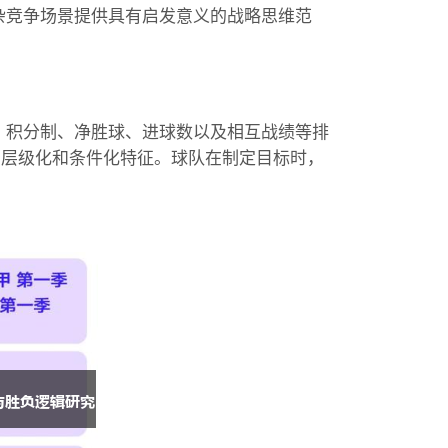
杂竞争场景提供具有启发意义的战略思维范
。积分制、净胜球、进球数以及相互战绩等排
有层级化和条件化特征。球队在制定目标时，