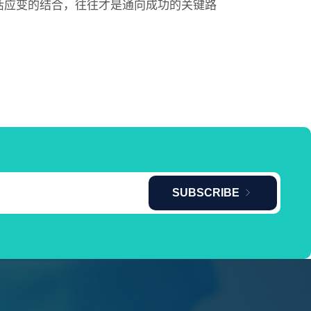
活应变的结合，往往才是通向成功的关键路
SUBSCRIBE