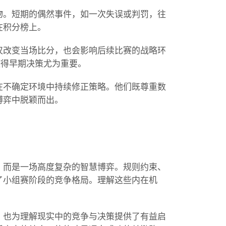
物。短期的偶然事件，如一次失误或判罚，往
在积分榜上。
仅改变当场比分，也会影响后续比赛的战略环
使得早期决策尤为重要。
在不确定环境中持续修正策略。他们既尊重数
博弈中脱颖而出。
，而是一场高度复杂的智慧博弈。规则约束、
了小组赛阶段的竞争格局。理解这些内在机
，也为理解现实中的竞争与决策提供了有益启