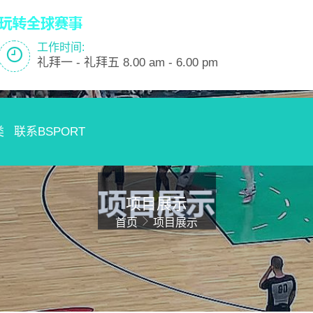
工作时间:
礼拜一 - 礼拜五 8.00 am - 6.00 pm
类
联系BSPORT
项目展示
首页
项目展示