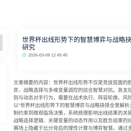
世界杯出线形势下的智慧博弈与战略
研究
2026-03-09 12:45:45
文章摘要的内容：世界杯出线形势不仅是竞技层面的
弈、战略选择与多维变量调控的综合智慧对抗。各支
则与动态对手行为，需要在战术执行、阵容轮换、风
以“世界杯出线形势下的智慧博弈与战略抉择全景解析
制约束到微观临场决策，系统梳理影响出线结果的关
战略选择逻辑、关键变量的动态作用以及胜负结果的
赛场上隐藏于比分背后的理性计算与博弈智慧。通过