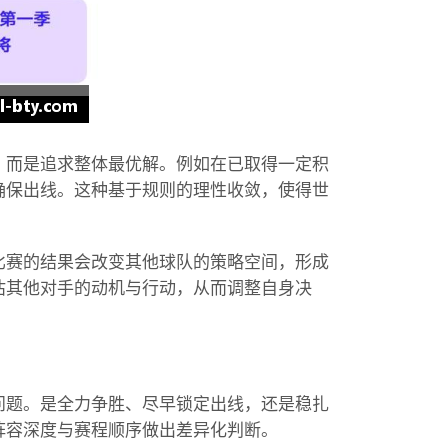
，而是追求整体最优解。例如在已取得一定积
确保出线。这种基于规则的理性收敛，使得世
比赛的结果会改变其他球队的策略空间，形成
估其他对手的动机与行动，从而调整自身决
问题。是全力争胜、尽早锁定出线，还是稳扎
阵容深度与赛程顺序做出差异化判断。