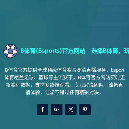
B体育官方提供全球顶级体育赛事高清直播服务，bsport
体育覆盖足球、篮球等主流赛事。B体育官方网站实时更
新赛程数据，支持多终端观看。专业解说团队，流畅直
播体验，让您不错过任何精彩对决。