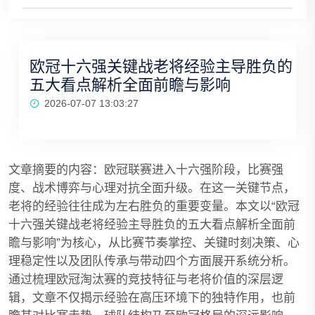
欧冠十六强关键战老将经验主导胜负的
五大看点解析全面前瞻与影响
2026-07-07 13:03:27
文章摘要的内容：欧冠联赛进入十六强阶段，比赛强
度、战术博弈与心理对抗全面升级。在这一关键节点，
老将的经验往往成为左右胜负的重要变量。本文以“欧冠
十六强关键战老将经验主导胜负的五大看点解析全面前
瞻与影响”为核心，从比赛节奏掌控、关键时刻决策、心
理稳定性以及团队传承与带动四个方面展开系统分析。
通过梳理欧冠淘汰赛的竞技特征与老将价值的深层逻
辑，文章不仅揭示经验在高压环境下的独特作用，也前