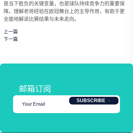
是当下胜负的关键变量，也是球队持续竞争力的重要保
障。理解老将经验在欧冠舞台上的主导作用，有助于更
全面地解读比赛结果与未来走向。
上一篇
下一篇
邮箱订阅
SUBSCRIBE