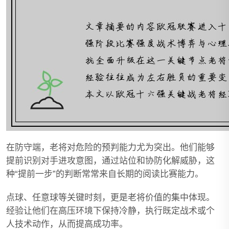
在防守端，老将对危险的预判能力尤为突出。他们能够
提前识别对手进攻意图，通过站位和协防化解威胁，这
种“提前一步”的判断常常来自长期的阅读比赛能力。
点球、任意球等关键时刻，更是老将价值的集中体现。
经验让他们在高压环境下保持冷静，执行既定战术或个
人技术动作，从而提高成功率。