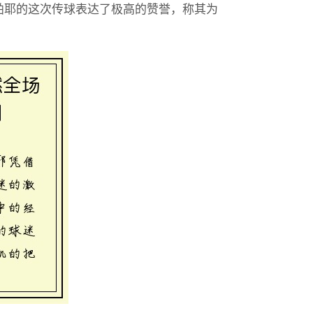
帕耶的这次传球表达了极高的赞誉，称其为