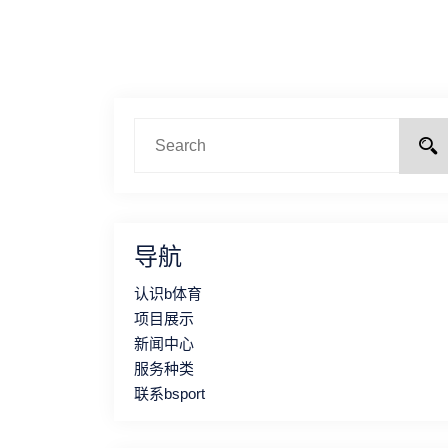
导航
认识b体育
项目展示
新闻中心
服务种类
联系bsport