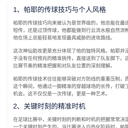
1、帕耶的传球技巧与个人风格
帕耶的传球技巧向来被认为是世界级的，他总能在最
短传，还是过顶传球，他都能做到行云流水般自然流
他在场上总能轻易地发现最具威胁的进攻路线。
这次神仙助攻更是充分体现了他的独特风格。帕耶并
乎没有任何预兆的精准挑传，直接送到了队友脚下。
比赛节奏的精准把握和对队友位置的深刻理解。
议
帕耶的传球技术往往能够突破对方防线的重重压制，
这个瞬间，他通过一脚精准的穿越球场的长传，打破
线
机会。这不仅仅是一次传球，更是一种艺术。
2、关键时刻的精准时机
关
在足球比赛中，关键时刻的判断和时机的把握常常决
一个关键时刻产生的。当比赛进入白热化阶段时，帕