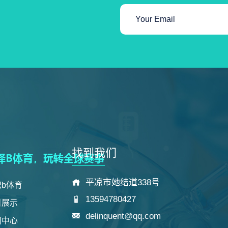
找到我们
平凉市她结道338号
b体育
13594780427
目展示
delinquent@qq.com
闻中心