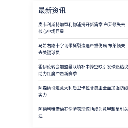
最新资讯
麦卡利斯特加盟利物浦揭开新篇章 布莱顿失去
核心中场巨星
马希右路十字韧带撕裂遭遇严重伤病 布莱顿失
去关键球员
霍伊伦转会加盟曼联填补中锋空缺引发球迷热
助力红魔冲击新赛季
阿森纳引进意大利后卫卡拉菲奥里全面加强防
实力
阿德利租借佛罗伦萨表现惊艳成为意甲新星引
注