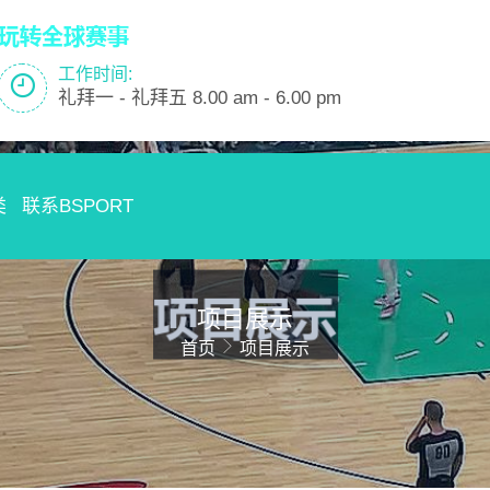
工作时间:
礼拜一 - 礼拜五 8.00 am - 6.00 pm
类
联系BSPORT
项目展示
首页
项目展示