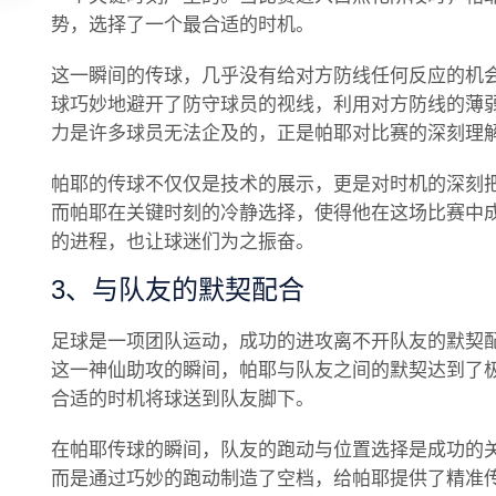
势，选择了一个最合适的时机。
这一瞬间的传球，几乎没有给对方防线任何反应的机
球巧妙地避开了防守球员的视线，利用对方防线的薄
力是许多球员无法企及的，正是帕耶对比赛的深刻理
帕耶的传球不仅仅是技术的展示，更是对时机的深刻
而帕耶在关键时刻的冷静选择，使得他在这场比赛中
的进程，也让球迷们为之振奋。
3、与队友的默契配合
足球是一项团队运动，成功的进攻离不开队友的默契
这一神仙助攻的瞬间，帕耶与队友之间的默契达到了
合适的时机将球送到队友脚下。
在帕耶传球的瞬间，队友的跑动与位置选择是成功的
而是通过巧妙的跑动制造了空档，给帕耶提供了精准