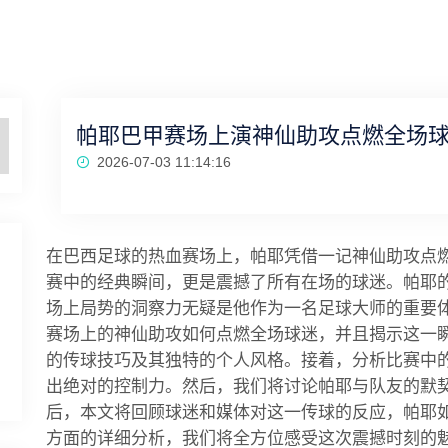
帕耶巴甲赛场上演神仙助攻点燃全场
2026-07-03 11:14:16
在巴西足球的热血赛场上，帕耶凭借一记神仙助攻点
赛中的经典瞬间，更是震撼了所有在场的球迷。帕耶
场上局势的洞察力无疑是他作为一名足球大师的重要
赛场上的神仙助攻如何点燃全场球迷，并且揭示这一
的传球技巧及其独特的个人风格。接着，分析比赛中
出绝对的控制力。然后，我们将讨论帕耶与队友的默
后，本文将回顾球迷和媒体对这一传球的反应，帕耶
方面的详细分析，我们将全方位感受这次震撼时刻的