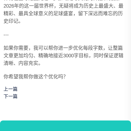
2026年的这一届世界杯，无疑将成为历史上最盛大、最
精彩、最具全球意义的足球盛宴，留下深远而难忘的历
史印记。
---
如果你需要，我可以帮你进一步优化每段字数，让整篇
文章更加均匀、精确地接近3000字目标，同时保证逻辑
清晰、内容充实。
你希望我帮你做这个优化吗？
上一篇
下一篇