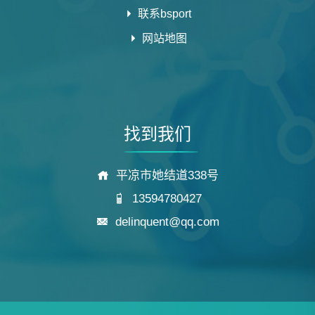
联系bsport
网站地图
找到我们
平凉市她结道338号
13594780427
delinquent@qq.com