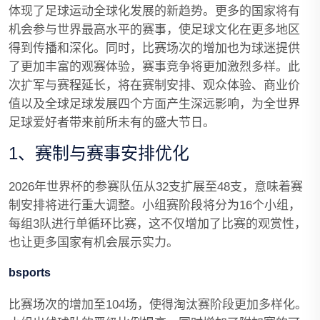
体现了足球运动全球化发展的新趋势。更多的国家将有
机会参与世界最高水平的赛事，使足球文化在更多地区
得到传播和深化。同时，比赛场次的增加也为球迷提供
了更加丰富的观赛体验，赛事竞争将更加激烈多样。此
次扩军与赛程延长，将在赛制安排、观众体验、商业价
值以及全球足球发展四个方面产生深远影响，为全世界
足球爱好者带来前所未有的盛大节日。
1、赛制与赛事安排优化
2026年世界杯的参赛队伍从32支扩展至48支，意味着赛
制安排将进行重大调整。小组赛阶段将分为16个小组，
每组3队进行单循环比赛，这不仅增加了比赛的观赏性，
也让更多国家有机会展示实力。
bsports
比赛场次的增加至104场，使得淘汰赛阶段更加多样化。