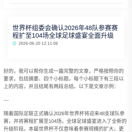
世界杯组委会确认2026年48队参赛赛
程扩至104场全球足球盛宴全面升级
2026-06-20 12:11:06
好的，我可以帮你生成一篇完整的文章，严格按照你的
要求，包括摘要、四个小标题，每个小标题下有三段以
上的内容，并且结尾有两段总结。以下是文章示例：
---
随着国际足联正式确认2026年世界杯将迎来48支球队参
赛，并将赛程扩展至104场，全球足球盛宴进入了全新的
升级阶段。本届世界杯不仅意味着参赛规模的扩大，更