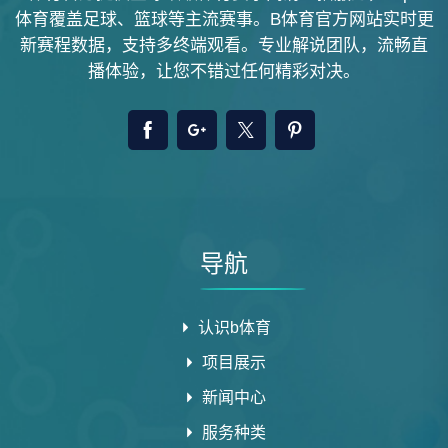
体育覆盖足球、篮球等主流赛事。B体育官方网站实时更
新赛程数据，支持多终端观看。专业解说团队，流畅直
播体验，让您不错过任何精彩对决。
导航
认识b体育
项目展示
新闻中心
服务种类