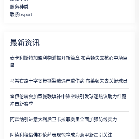
服务种类
联系bsport
最新资讯
麦卡利斯特加盟利物浦揭开新篇章 布莱顿失去核心中场巨
星
马希右路十字韧带撕裂遭遇严重伤病 布莱顿失去关键球员
霍伊伦转会加盟曼联填补中锋空缺引发球迷热议助力红魔
冲击新赛季
阿森纳引进意大利后卫卡拉菲奥里全面加强防线实力
阿德利租借佛罗伦萨表现惊艳成为意甲新星引关注