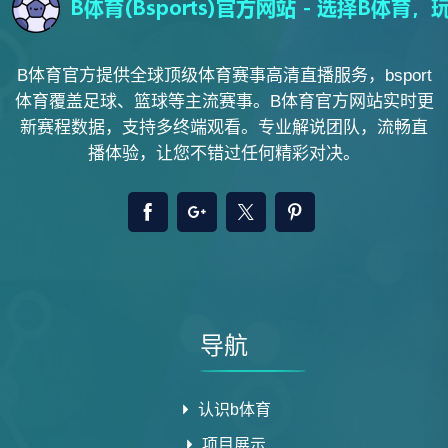
B体育官方提供全球顶级体育赛事高清直播服务，bsport
体育覆盖足球、篮球等主流赛事。B体育官方网站实时更
新赛程数据，支持多终端观看。专业解说团队，流畅直
播体验，让您不错过任何精彩对决。
导航
认识b体育
项目展示