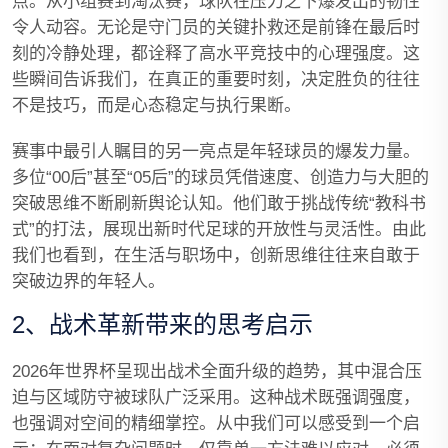
点。从小组赛到淘汰赛，球队在压力之下爆发出的韧性
令人动容。无论是守门员的关键扑救还是前锋在最后时
刻的冷静处理，都诠释了高水平竞技中的心理强度。这
些瞬间告诉我们，在真正的重要时刻，决定胜负的往往
不是技巧，而是心态稳定与执行果断。
赛事中最引人瞩目的另一亮点是年轻球员的爆发力量。
多位“00后”甚至“05后”的球员凭借速度、创造力与大胆的
突破思维不断刷新舆论认知。他们敢于挑战传统“教科书
式”的打法，展现出新时代足球的开放性与灵活性。由此
我们也看到，在生活与职场中，创新思维往往来自敢于
突破边界的年轻人。
2、战术革新带来的思考启示
2026年世界杯呈现出战术全面升级的趋势，其中混合压
迫与区域防守被球队广泛采用。这种战术既强调强度，
也强调对空间的精细掌控。从中我们可以感受到一个启