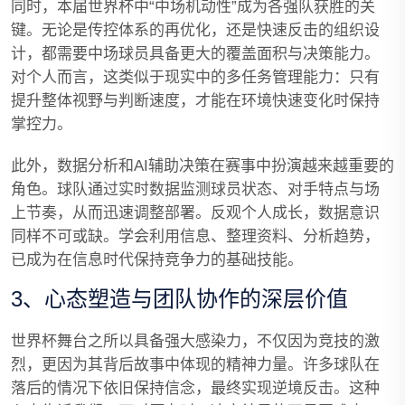
同时，本届世界杯中“中场机动性”成为各强队获胜的关
键。无论是传控体系的再优化，还是快速反击的组织设
计，都需要中场球员具备更大的覆盖面积与决策能力。
对个人而言，这类似于现实中的多任务管理能力：只有
提升整体视野与判断速度，才能在环境快速变化时保持
掌控力。
此外，数据分析和AI辅助决策在赛事中扮演越来越重要的
角色。球队通过实时数据监测球员状态、对手特点与场
上节奏，从而迅速调整部署。反观个人成长，数据意识
同样不可或缺。学会利用信息、整理资料、分析趋势，
已成为在信息时代保持竞争力的基础技能。
3、心态塑造与团队协作的深层价值
世界杯舞台之所以具备强大感染力，不仅因为竞技的激
烈，更因为其背后故事中体现的精神力量。许多球队在
落后的情况下依旧保持信念，最终实现逆境反击。这种