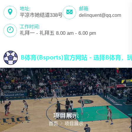
地址:
邮箱
平凉市她结道338号
delinquent@qq.com
工作时间:
礼拜一 - 礼拜五 8.00 am - 6.00 pm
项目展示
首页
项目展示