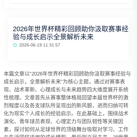
2026年世界杯精彩回顾助你汲取赛事经
验与成长启示全景解析未来
2026-06-19 11:31:57
本篇文章以“2026年世界杯精彩回顾助你汲取赛事经验与
成长启示，全景解析未来”为核心主题，通过对赛事表
现、战术革新、心理成长与未来趋势四大维度展开系统
性梳理。文章首先从赛事整体格局回望本届世界杯的激
烈程度以及各支球队所呈现出的新风貌，进而归纳可转
化为现实个人成长的经验启示。在此基础上，围绕战术
演化、青年球员表现、心理定力与团队韧性等关键因
素，探讨如何从足球世界的顶级舞台吸取对学习、工作