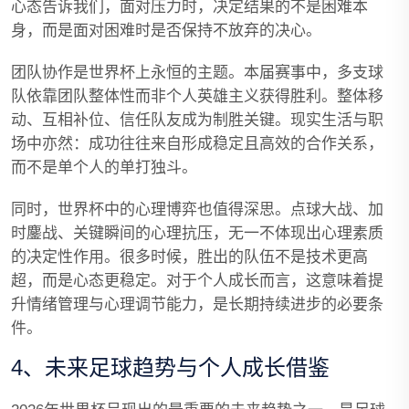
心态告诉我们，面对压力时，决定结果的不是困难本
身，而是面对困难时是否保持不放弃的决心。
团队协作是世界杯上永恒的主题。本届赛事中，多支球
队依靠团队整体性而非个人英雄主义获得胜利。整体移
动、互相补位、信任队友成为制胜关键。现实生活与职
场中亦然：成功往往来自形成稳定且高效的合作关系，
而不是单个人的单打独斗。
同时，世界杯中的心理博弈也值得深思。点球大战、加
时鏖战、关键瞬间的心理抗压，无一不体现出心理素质
的决定性作用。很多时候，胜出的队伍不是技术更高
超，而是心态更稳定。对于个人成长而言，这意味着提
升情绪管理与心理调节能力，是长期持续进步的必要条
件。
4、未来足球趋势与个人成长借鉴