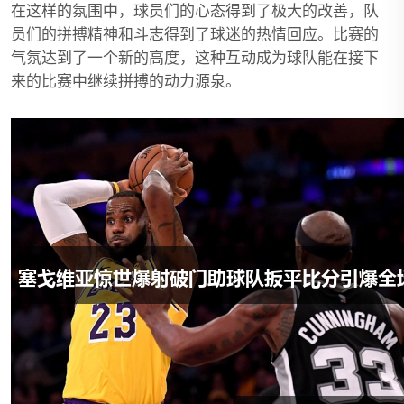
在这样的氛围中，球员们的心态得到了极大的改善，队
员们的拼搏精神和斗志得到了球迷的热情回应。比赛的
气氛达到了一个新的高度，这种互动成为球队能在接下
来的比赛中继续拼搏的动力源泉。