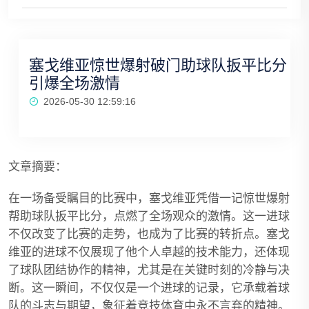
塞戈维亚惊世爆射破门助球队扳平比分
引爆全场激情
2026-05-30 12:59:16
文章摘要：
在一场备受瞩目的比赛中，塞戈维亚凭借一记惊世爆射
帮助球队扳平比分，点燃了全场观众的激情。这一进球
不仅改变了比赛的走势，也成为了比赛的转折点。塞戈
维亚的进球不仅展现了他个人卓越的技术能力，还体现
了球队团结协作的精神，尤其是在关键时刻的冷静与决
断。这一瞬间，不仅仅是一个进球的记录，它承载着球
队的斗志与期望，象征着竞技体育中永不言弃的精神。