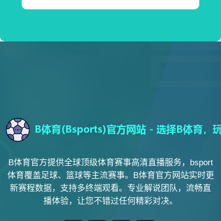
B体育官方提供全球顶级体育赛事高清直播服务，bsport
体育覆盖足球、篮球等主流赛事。B体育官方网站实时更
新赛程数据，支持多终端观看。专业解说团队，流畅直
播体验，让您不错过任何精彩对决。