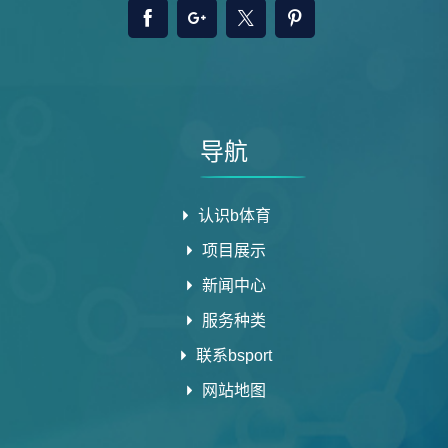
导航
认识b体育
项目展示
新闻中心
服务种类
联系bsport
网站地图