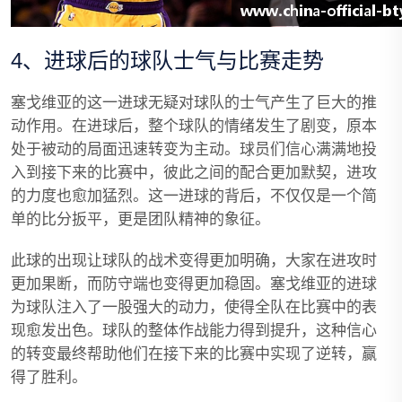
4、进球后的球队士气与比赛走势
塞戈维亚的这一进球无疑对球队的士气产生了巨大的推
动作用。在进球后，整个球队的情绪发生了剧变，原本
处于被动的局面迅速转变为主动。球员们信心满满地投
入到接下来的比赛中，彼此之间的配合更加默契，进攻
的力度也愈加猛烈。这一进球的背后，不仅仅是一个简
单的比分扳平，更是团队精神的象征。
此球的出现让球队的战术变得更加明确，大家在进攻时
更加果断，而防守端也变得更加稳固。塞戈维亚的进球
为球队注入了一股强大的动力，使得全队在比赛中的表
现愈发出色。球队的整体作战能力得到提升，这种信心
的转变最终帮助他们在接下来的比赛中实现了逆转，赢
得了胜利。