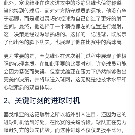
此外，塞戈维亚在这次进攻中的冷静思维也值得称道。
当他接到传球后，面对对方防守球员的逼抢，他没有急
于起脚，而是通过灵巧的控球为自己创造了更好的射门
空间。最终，他选择了一个稍微偏左的位置进行爆射，
这一决策是经过深思熟虑的。这样的一记进球，既展示
了他出色的脚下功夫，也展现了他在比赛中的高球商。
更为重要的是，塞戈维亚在这次射门过程中展现了他极
强的心理素质。在如此重要的比赛时刻，许多球员可能
会因为紧张而失误，但塞戈维亚在压力下仍然能够做出
完美的决策，并将球送入球网，这无疑是他技术水平和
心理素质的双重体现。
2、关键时刻的进球时机
塞戈维亚的这记爆射之所以格外引人注目，还因为它的
进球时机恰到好处。在比赛的关键阶段，球队正在努力
追赶对方的领先优势，而这种进球不仅仅是扳平比分，