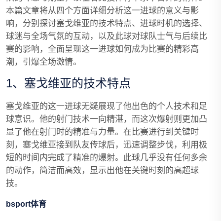
本篇文章将从四个方面详细分析这一进球的意义与影
响，分别探讨塞戈维亚的技术特点、进球时机的选择、
球迷与全场气氛的互动，以及此球对球队士气与后续比
赛的影响，全面呈现这一进球如何成为比赛的精彩高
潮，引爆全场激情。
1、塞戈维亚的技术特点
塞戈维亚的这一进球无疑展现了他出色的个人技术和足
球意识。他的射门技术一向精湛，而这次爆射则更加凸
显了他在射门时的精准与力量。在比赛进行到关键时
刻，塞戈维亚接到队友传球后，迅速调整步伐，利用极
短的时间内完成了精准的爆射。此球几乎没有任何多余
的动作，简洁而高效，显示出他在关键时刻的高超球
技。
bsport体育