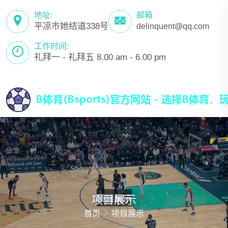
地址:
邮箱
平凉市她结道338号
delinquent@qq.com
工作时间:
礼拜一 - 礼拜五 8.00 am - 6.00 pm
项目展示
首页
项目展示