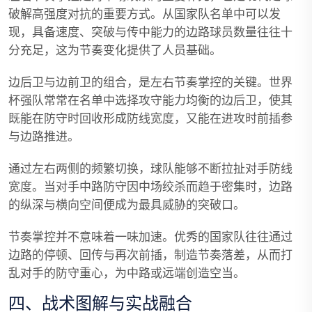
破解高强度对抗的重要方式。从国家队名单中可以发
现，具备速度、突破与传中能力的边路球员数量往往十
分充足，这为节奏变化提供了人员基础。
边后卫与边前卫的组合，是左右节奏掌控的关键。世界
杯强队常常在名单中选择攻守能力均衡的边后卫，使其
既能在防守时回收形成防线宽度，又能在进攻时前插参
与边路推进。
通过左右两侧的频繁切换，球队能够不断拉扯对手防线
宽度。当对手中路防守因中场绞杀而趋于密集时，边路
的纵深与横向空间便成为最具威胁的突破口。
节奏掌控并不意味着一味加速。优秀的国家队往往通过
边路的停顿、回传与再次前插，制造节奏落差，从而打
乱对手的防守重心，为中路或远端创造空当。
四、战术图解与实战融合