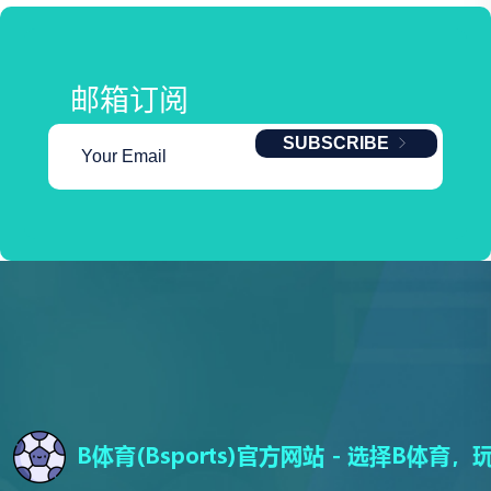
邮箱订阅
SUBSCRIBE