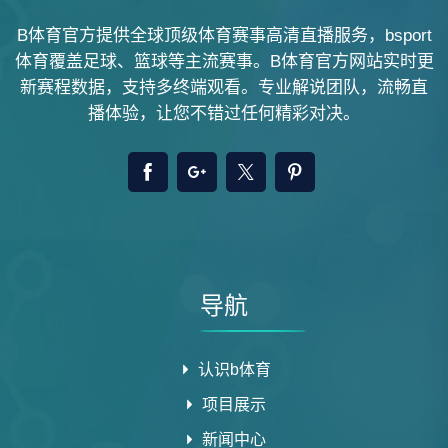
B体育官方提供全球顶级体育赛事高清直播服务，bsport
体育覆盖足球、篮球等主流赛事。B体育官方网站实时更
新赛程数据，支持多终端观看。专业解说团队，流畅直
播体验，让您不错过任何精彩对决。
导航
认识b体育
项目展示
新闻中心