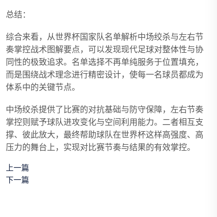
总结：
综合来看，从世界杯国家队名单解析中场绞杀与左右节
奏掌控战术图解要点，可以发现现代足球对整体性与协
同性的极致追求。名单选择不再单纯服务于位置填充，
而是围绕战术理念进行精密设计，使每一名球员都成为
体系中的关键节点。
中场绞杀提供了比赛的对抗基础与防守保障，左右节奏
掌控则赋予球队进攻变化与空间利用能力。二者相互支
撑、彼此放大，最终帮助球队在世界杯这样高强度、高
压力的舞台上，实现对比赛节奏与结果的有效掌控。
上一篇
下一篇