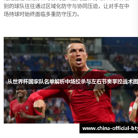
别的球队往往通过区域化防守与协同压迫，让对手在中
场持球时始终面临多重防守压力。