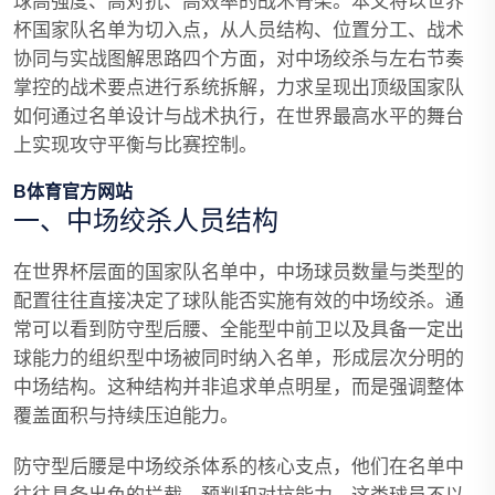
球高强度、高对抗、高效率的战术骨架。本文将以世界
杯国家队名单为切入点，从人员结构、位置分工、战术
协同与实战图解思路四个方面，对中场绞杀与左右节奏
掌控的战术要点进行系统拆解，力求呈现出顶级国家队
如何通过名单设计与战术执行，在世界最高水平的舞台
上实现攻守平衡与比赛控制。
B体育官方网站
一、中场绞杀人员结构
在世界杯层面的国家队名单中，中场球员数量与类型的
配置往往直接决定了球队能否实施有效的中场绞杀。通
常可以看到防守型后腰、全能型中前卫以及具备一定出
球能力的组织型中场被同时纳入名单，形成层次分明的
中场结构。这种结构并非追求单点明星，而是强调整体
覆盖面积与持续压迫能力。
防守型后腰是中场绞杀体系的核心支点，他们在名单中