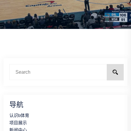
导航
认识b体育
项目展示
新闻中心