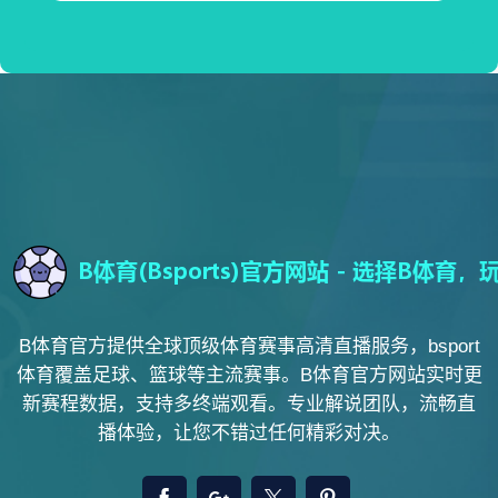
B体育官方提供全球顶级体育赛事高清直播服务，bsport
体育覆盖足球、篮球等主流赛事。B体育官方网站实时更
新赛程数据，支持多终端观看。专业解说团队，流畅直
播体验，让您不错过任何精彩对决。