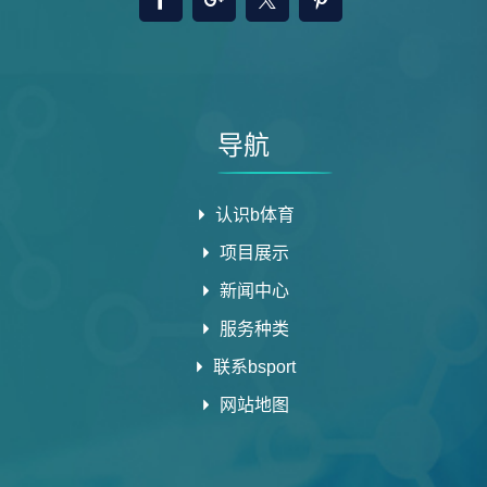
导航
认识b体育
项目展示
新闻中心
服务种类
联系bsport
网站地图