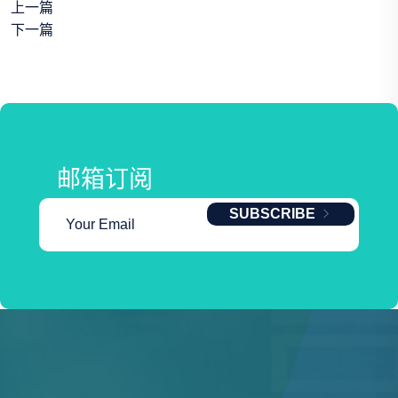
上一篇
下一篇
邮箱订阅
SUBSCRIBE