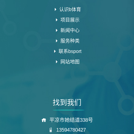
认识b体育
项目展示
新闻中心
服务种类
联系bsport
网站地图
找到我们
平凉市她结道338号
13594780427