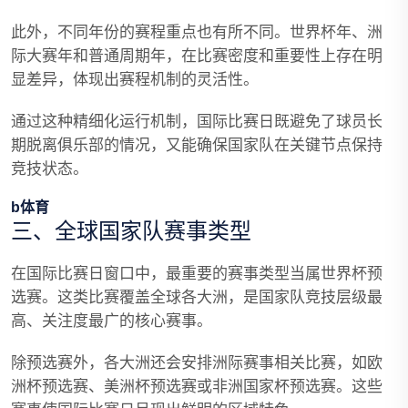
此外，不同年份的赛程重点也有所不同。世界杯年、洲
际大赛年和普通周期年，在比赛密度和重要性上存在明
显差异，体现出赛程机制的灵活性。
通过这种精细化运行机制，国际比赛日既避免了球员长
期脱离俱乐部的情况，又能确保国家队在关键节点保持
竞技状态。
b体育
三、全球国家队赛事类型
在国际比赛日窗口中，最重要的赛事类型当属世界杯预
选赛。这类比赛覆盖全球各大洲，是国家队竞技层级最
高、关注度最广的核心赛事。
除预选赛外，各大洲还会安排洲际赛事相关比赛，如欧
洲杯预选赛、美洲杯预选赛或非洲国家杯预选赛。这些