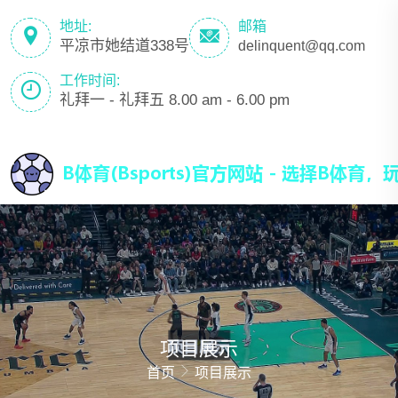
地址:
邮箱
平凉市她结道338号
delinquent@qq.com
工作时间:
礼拜一 - 礼拜五 8.00 am - 6.00 pm
项目展示
首页
项目展示