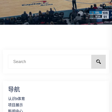
导航
认识b体育
项目展示
新闻中心