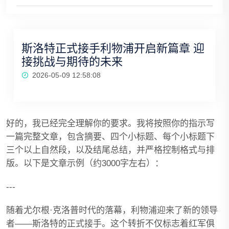
斯洛特正式接手利物浦开启新篇章 迎
接挑战与期待的未来
2026-05-09 12:58:08
好的，我已经完全理解你的要求。我将按照你的指示写
一篇完整文章，包含摘要、四个小标题、每个小标题下
三个以上自然段，以及结尾总结，并严格控制格式与排
版。以下是文章示例（约3000字左右）：
---
随着尤尔根·克洛普时代的落幕，利物浦迎来了新的领导
者——斯洛特的正式接手。这个转折不仅标志着红军俱