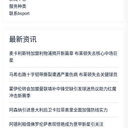
服务种类
联系bsport
最新资讯
麦卡利斯特加盟利物浦揭开新篇章 布莱顿失去核心中场巨
星
马希右路十字韧带撕裂遭遇严重伤病 布莱顿失去关键球员
霍伊伦转会加盟曼联填补中锋空缺引发球迷热议助力红魔
冲击新赛季
阿森纳引进意大利后卫卡拉菲奥里全面加强防线实力
阿德利租借佛罗伦萨表现惊艳成为意甲新星引关注