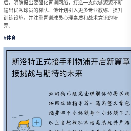
后，明确提出要强化青训网络，打造一支能够源源不断
输出优秀球员的梯队。他计划引入更多专业教练、提升
训练设施，并注重青训球员心理素质和战术意识的培
养。
b体育