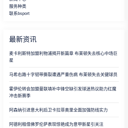
服务种类
联系bsport
最新资讯
麦卡利斯特加盟利物浦揭开新篇章 布莱顿失去核心中场巨
星
马希右路十字韧带撕裂遭遇严重伤病 布莱顿失去关键球员
霍伊伦转会加盟曼联填补中锋空缺引发球迷热议助力红魔
冲击新赛季
阿森纳引进意大利后卫卡拉菲奥里全面加强防线实力
阿德利租借佛罗伦萨表现惊艳成为意甲新星引关注