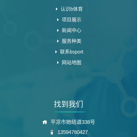
认识b体育
项目展示
新闻中心
服务种类
联系bsport
网站地图
找到我们
平凉市她结道338号
13594780427