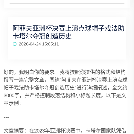
阿菲夫亚洲杯决赛上演点球帽子戏法助
卡塔尔夺冠创造历史
2026-04-24 15:05:11
好的，我明白你的要求。我将按照你提供的格式和结构
撰写一篇完整文章，围绕“阿菲夫在亚洲杯决赛上演点球
帽子戏法助卡塔尔夺冠创造历史”进行详细阐述，全文约
3000字，并严格控制段落结构和小标题长度。以下是文
章示例：
---
文章摘要：在2023年亚洲杯决赛中，卡塔尔国家队凭借