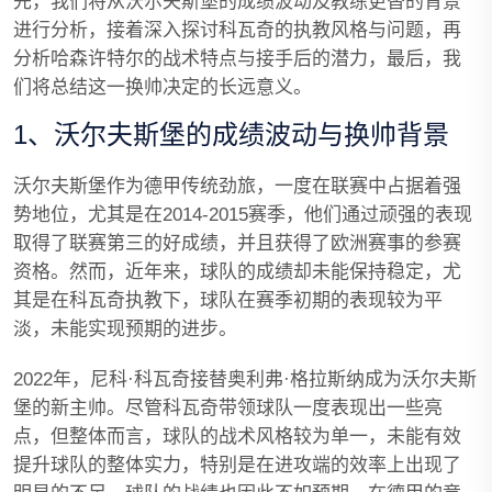
先，我们将从沃尔夫斯堡的成绩波动及教练更替的背景
进行分析，接着深入探讨科瓦奇的执教风格与问题，再
分析哈森许特尔的战术特点与接手后的潜力，最后，我
们将总结这一换帅决定的长远意义。
1、沃尔夫斯堡的成绩波动与换帅背景
沃尔夫斯堡作为德甲传统劲旅，一度在联赛中占据着强
势地位，尤其是在2014-2015赛季，他们通过顽强的表现
取得了联赛第三的好成绩，并且获得了欧洲赛事的参赛
资格。然而，近年来，球队的成绩却未能保持稳定，尤
其是在科瓦奇执教下，球队在赛季初期的表现较为平
淡，未能实现预期的进步。
2022年，尼科·科瓦奇接替奥利弗·格拉斯纳成为沃尔夫斯
堡的新主帅。尽管科瓦奇带领球队一度表现出一些亮
点，但整体而言，球队的战术风格较为单一，未能有效
提升球队的整体实力，特别是在进攻端的效率上出现了