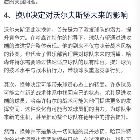
后的关键问题。
4、换帅决定对沃尔夫斯堡未来的影响
沃尔夫斯堡此次换帅，首先是为了激发球队的潜力，提
升竞争力。在哈森许特尔的指导下，球队有望通过进攻
端的改进提升整体表现。他的到来不仅意味着战术风格
的转变，也代表了俱乐部管理层对球队未来的期望。哈
森许特尔需要通过快速适应球队的现有阵容，提升球员
的技术水平与战术执行力，带领球队重返竞争行列。
其次，换帅决定可能带来球员心态上的转变。许多球员
可能会在新的战术体系中找回自己的状态，尤其是进攻
端的球员，哈森许特尔的战术可能为他们提供更多的发
挥空间。这种变化有可能激发球员们的潜力，为球队带
来新的生机，甚至推动整个球队在德甲中的排名提升。
然而，换帅并不是解决一切问题的灵丹妙药，哈森许特
尔的战术调整也需要时间来见效。在过渡期内，球队可