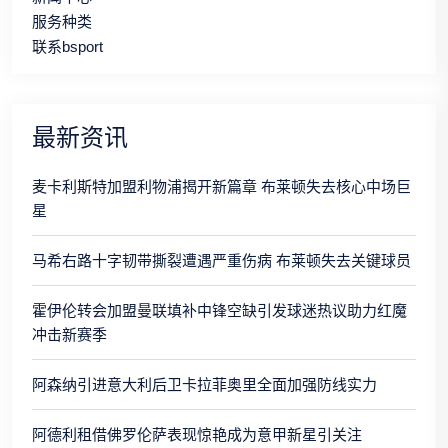
服务种类
联系bsport
最新资讯
麦卡利斯特加盟利物浦揭开新篇章 布莱顿失去核心中场巨
星
马希右路十字韧带撕裂遭遇严重伤病 布莱顿失去关键球员
霍伊伦转会加盟曼联填补中锋空缺引发球迷热议助力红魔
冲击新赛季
阿森纳引进意大利后卫卡拉菲奥里全面加强防线实力
阿德利租借佛罗伦萨表现惊艳成为意甲新星引关注