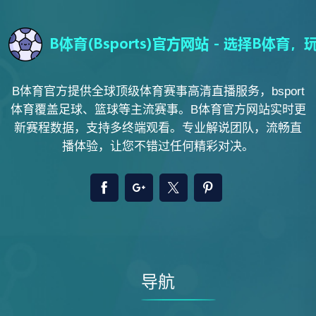
B体育官方提供全球顶级体育赛事高清直播服务，bsport
体育覆盖足球、篮球等主流赛事。B体育官方网站实时更
新赛程数据，支持多终端观看。专业解说团队，流畅直
播体验，让您不错过任何精彩对决。
导航