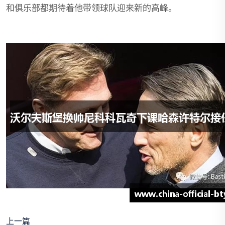
和俱乐部都期待着他带领球队迎来新的高峰。
上一篇