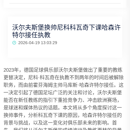
沃尔夫斯堡换帅尼科科瓦奇下课哈森许
特尔接任执教
2026-04-19 13:03:29
2023年，德国足球俱乐部沃尔夫斯堡做出了重要的教练
更替决定，尼科·科瓦奇在执教不到两年的时间后被解除
职务，而由前霍芬海姆主帅马库斯·哈森许特尔接任。这
一决定引起了德国足坛广泛的关注和讨论，沃尔夫斯堡
能否在新任教练的指引下重拾竞争力、冲击欧洲赛场，
是球迷和媒体热议的话题。本文将从多个角度探讨这一
换帅事件，分析科瓦奇下课的原因，哈森许特尔接任的
背景与挑战，以及这一变化对俱乐部未来的影响。首