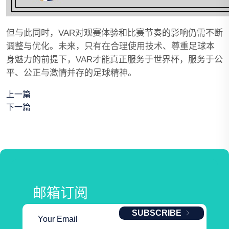
但与此同时，VAR对观赛体验和比赛节奏的影响仍需不断
调整与优化。未来，只有在合理使用技术、尊重足球本
身魅力的前提下，VAR才能真正服务于世界杯，服务于公
平、公正与激情并存的足球精神。
上一篇
下一篇
邮箱订阅
SUBSCRIBE