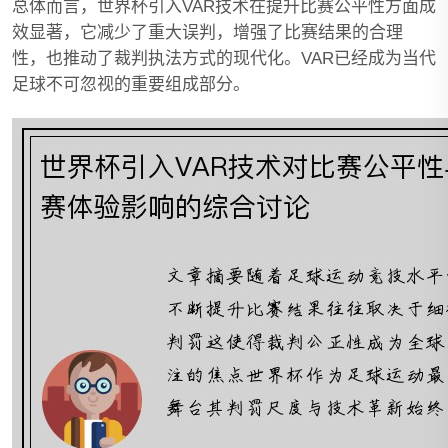
总体而言，世界杯引入VAR技术在提升比赛公平性方面成
效显著，它减少了重大误判，增强了比赛结果的合理
性，也推动了裁判执法方式的现代化。VAR已经成为当代
足球不可忽视的重要组成部分。