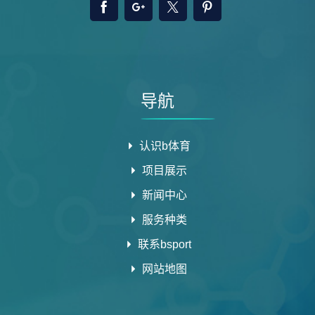
导航
认识b体育
项目展示
新闻中心
服务种类
联系bsport
网站地图