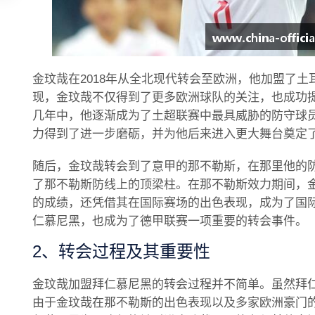
金玟哉在2018年从全北现代转会至欧洲，他加盟了
现，金玟哉不仅得到了更多欧洲球队的关注，也成功
几年中，他逐渐成为了土超联赛中最具威胁的防守球
力得到了进一步磨砺，并为他后来进入更大舞台奠定
随后，金玟哉转会到了意甲的那不勒斯，在那里他的
了那不勒斯防线上的顶梁柱。在那不勒斯效力期间，
的成绩，还凭借其在国际赛场的出色表现，成为了国
仁慕尼黑，也成为了德甲联赛一项重要的转会事件。
2、转会过程及其重要性
金玟哉加盟拜仁慕尼黑的转会过程并不简单。虽然拜
由于金玟哉在那不勒斯的出色表现以及多家欧洲豪门