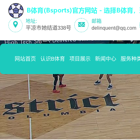
地址:
邮箱
平凉市她结道338号
delinquent@qq.com
网站首页
认识B体育
项目展示
新闻中心
服务种