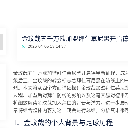
金玟哉五千万欧加盟拜仁慕尼黑开启
2026-04-05 13:14:37
金玟哉五千万欧加盟拜仁慕尼黑开启德甲新征程，成
级后卫，金玟哉的转会标志着拜仁慕尼黑在防线上的
烈。本文将从四个方面详细探讨金玟哉加盟拜仁慕尼
过程、加盟后对拜仁防线的影响以及这笔交易对德甲
将细致解读金玟哉加入拜仁的背景与潜力，进一步展
章将结合整体内容对这一转会进行总结，分析其未来
1、金玟哉的个人背景与足球历程