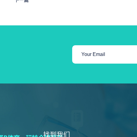
下一篇
找到我们