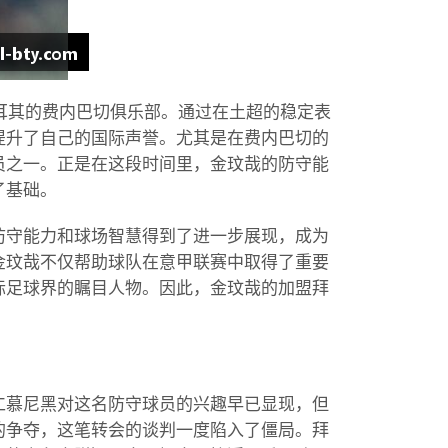
土耳其的费内巴切俱乐部。通过在土超的稳定表
提升了自己的国际声誉。尤其是在费内巴切的
员之一。正是在这段时间里，金玟哉的防守能
了基础。
防守能力和球场智慧得到了进一步展现，成为
金玟哉不仅帮助球队在意甲联赛中取得了重要
际足球界的瞩目人物。因此，金玟哉的加盟拜
仁慕尼黑对这名防守球员的兴趣早已显现，但
的争夺，这笔转会的谈判一度陷入了僵局。拜