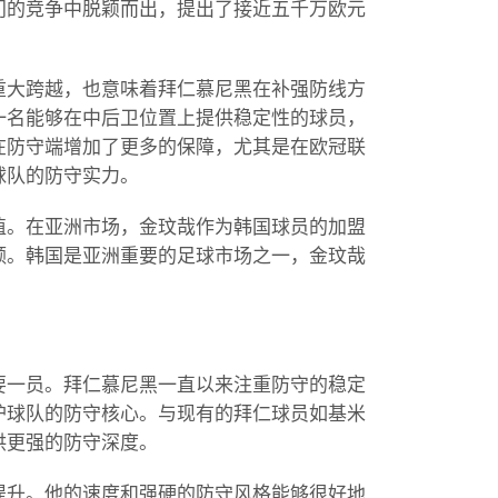
门的竞争中脱颖而出，提出了接近五千万欧元
重大跨越，也意味着拜仁慕尼黑在补强防线方
一名能够在中后卫位置上提供稳定性的球员，
在防守端增加了更多的保障，尤其是在欧冠联
球队的防守实力。
值。在亚洲市场，金玟哉作为韩国球员的加盟
额。韩国是亚洲重要的足球市场之一，金玟哉
要一员。拜仁慕尼黑一直以来注重防守的稳定
护球队的防守核心。与现有的拜仁球员如基米
供更强的防守深度。
提升。他的速度和强硬的防守风格能够很好地