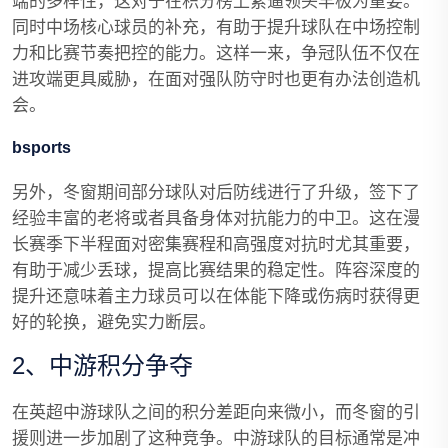
端的多样性，这对于在积分榜上紧逼领头羊极为重要。
同时中场核心球员的补充，有助于提升球队在中场控制
力和比赛节奏把控的能力。这样一来，争冠队伍不仅在
进攻端更具威胁，在面对强队防守时也更有办法创造机
会。
bsports
另外，冬窗期间部分球队对后防线进行了升级，签下了
经验丰富的老将或者具备身体对抗能力的中卫。这在漫
长赛季下半程面对密集赛程和高强度对抗时尤其重要，
有助于减少丢球，提高比赛结果的稳定性。阵容深度的
提升还意味着主力球员可以在体能下降或伤病时获得更
好的轮换，避免实力断层。
2、中游积分争夺
在英超中游球队之间的积分差距向来微小，而冬窗的引
援则进一步加剧了这种竞争。中游球队的目标通常是冲