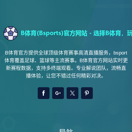
B体育官方提供全球顶级体育赛事高清直播服务，bsport
体育覆盖足球、篮球等主流赛事。B体育官方网站实时更
新赛程数据，支持多终端观看。专业解说团队，流畅直
播体验，让您不错过任何精彩对决。