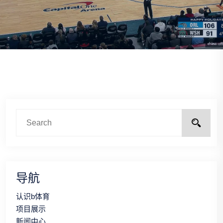
导航
认识b体育
项目展示
新闻中心