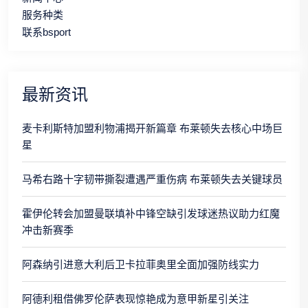
服务种类
联系bsport
最新资讯
麦卡利斯特加盟利物浦揭开新篇章 布莱顿失去核心中场巨
星
马希右路十字韧带撕裂遭遇严重伤病 布莱顿失去关键球员
霍伊伦转会加盟曼联填补中锋空缺引发球迷热议助力红魔
冲击新赛季
阿森纳引进意大利后卫卡拉菲奥里全面加强防线实力
阿德利租借佛罗伦萨表现惊艳成为意甲新星引关注