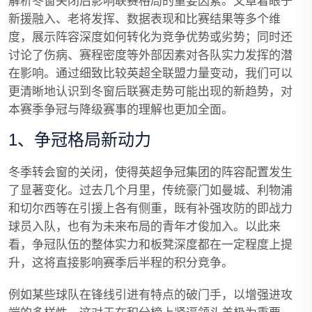
解析冬窗关闭后影响联赛格局的重要因素。文章着眼于
新援融入、老将发挥、数据表现和比赛结果等多个维
度，展示阵容深度如何转化为竞争优势或劣势；同时还
讨论了伤病、赛程密度等外部因素对各队实力发挥的潜
在影响。通过细致比较英超全联盟力量变动，我们可以
更清晰地认识到冬窗后联赛走势可能出现的新趋势，对
本赛季争冠与降级赛事的理解也更加全面。
1、争冠格局新动力
冬季转会窗的关闭，使得英超争冠集团的阵容配置发生
了显著变化。过去几个月里，传统豪门如曼城、利物浦
和切尔西等在引援上各有侧重，既有补强攻防的即战力
球员入队，也有为未来布局的青年才俊加入。以此来
看，争冠队伍的整体实力和板凳深度都在一定程度上提
升，这将直接影响赛季后半程的积分竞争。
例如某些球队在锋线引进有特点的破门手，以增强进攻