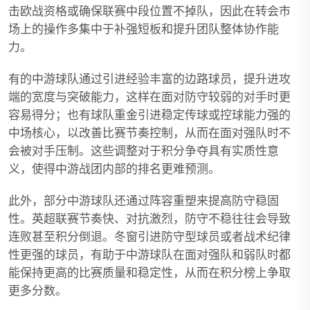
击欧战资格或确保联赛中段位置不掉队，因此在转会市
场上的操作多集中于补强短板和提升团队整体协作能
力。
有的中游球队通过引进经验丰富的边路球员，提升进攻
端的宽度与突破能力，这样在面对防守较弱的对手时更
容易得分；也有球队重金引进稳定传球或控球能力强的
中场核心，以改善比赛节奏控制，从而在面对强队时不
会被对手压制。这些调整对于积分争夺具有实质性意
义，使得中游战团内部的排名更难预测。
此外，部分中游球队还通过阵容重塑来提高防守稳固
性。英超联赛节奏快、对抗激烈，防守不稳往往会导致
连败甚至积分倒退。冬窗引进防守型球员或者战术纪律
性更强的球员，有助于中游球队在面对强队和弱队时都
能保持更高的比赛质量和稳定性，从而在积分榜上争取
更多分数。