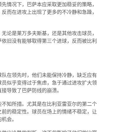
领先情况下，巴萨本应采取更加稳妥的策略，
。反而在进攻上出现了更多的不冷静和急躁，
。无论是莱万多夫斯基，还是其他攻击球员，
萨依旧没有能够取得第三个进球，反而被比利
球队在领先时，他们未能保持冷静，缺乏应有
球员似乎变得过于焦虑，急于通过进攻扩大领
直接导致了巴萨防线的崩溃。
些不知所措。尤其是在比利亚雷亚尔的第二个
之前的稳定性。球员在场上的情绪不稳定，让
的机会。