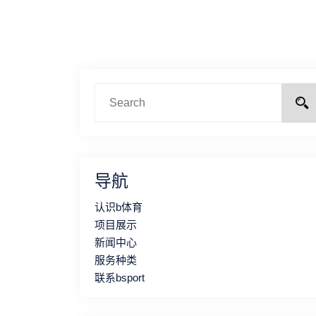
导航
认识b体育
项目展示
新闻中心
服务种类
联系bsport