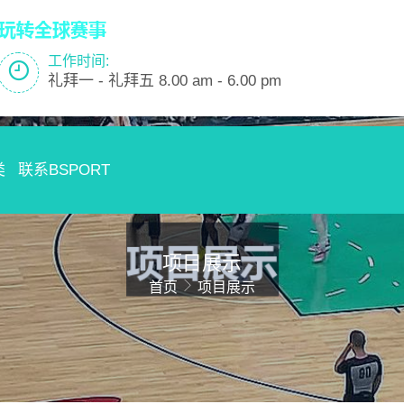
工作时间:
礼拜一 - 礼拜五 8.00 am - 6.00 pm
类
联系BSPORT
项目展示
首页
项目展示