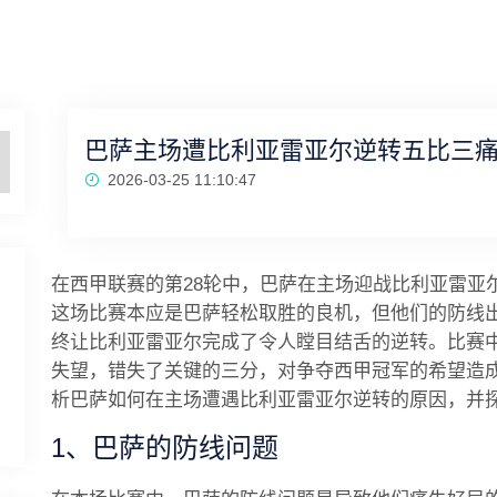
巴萨主场遭比利亚雷亚尔逆转五比三痛
2026-03-25 11:10:47
在西甲联赛的第28轮中，巴萨在主场迎战比利亚雷亚尔
这场比赛本应是巴萨轻松取胜的良机，但他们的防线
终让比利亚雷亚尔完成了令人瞠目结舌的逆转。比赛
失望，错失了关键的三分，对争夺西甲冠军的希望造
析巴萨如何在主场遭遇比利亚雷亚尔逆转的原因，并
1、巴萨的防线问题