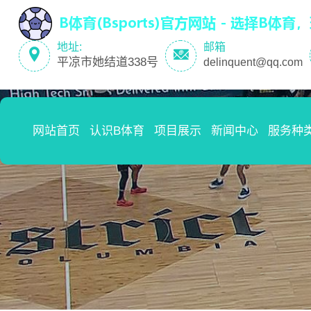
地址:
邮箱
平凉市她结道338号
delinquent@qq.com
网站首页
认识B体育
项目展示
新闻中心
服务种