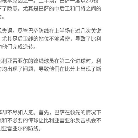
根本原因之一。上半场，巴萨一度以2-0领
下了隐患。尤其是巴萨的中后卫和门将之间的
会。
现失误。尽管巴萨防线在上半场有过几次关键
。尤其是后卫线的站位不够紧密，导致了比利
助他们完成逆转。
比利亚雷亚尔的锋线球员在第二个进球时，利
力均出现了问题，导致他们在比分上出现了断
率却不尽如人意。首先，巴萨在领先的情况下
误和不必要的传球让比利亚雷亚尔反击机会不
利亚雷亚尔的防线。