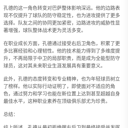
孔德的这一角色转变对巴萨整体影响深远。他的边路表
现不仅提升了球队的防守稳定性，也为进攻提供了更多
选择。队友之间的协同更加紧密，边路进攻的威胁性显
著增强，球队整体战术更为灵活多变。
在职业成长方面，孔德通过接受右后卫角色，积累了更
多比赛经验和心理韧性。他的技术能力得到了多维度提
升，不再局限于中卫的局部职责，而是成为全能型防守
球员，这对其未来职业生涯发展具有重要意义。
此外，孔德的态度转变和专业精神，也为年轻球员树立
了榜样。他以实际行动证明了，即使面对不适应的角
色，通过努力和学习也能在新位置上达到甚至超越自身
最佳水平，这种职业素养在顶级俱乐部尤为珍贵。
总结：
综上所述，孔德从最初拒绝踢右后卫到最终接受并发挥