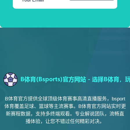
B体育官方提供全球顶级体育赛事高清直播服务，bsport
体育覆盖足球、篮球等主流赛事。B体育官方网站实时更
新赛程数据，支持多终端观看。专业解说团队，流畅直
播体验，让您不错过任何精彩对决。