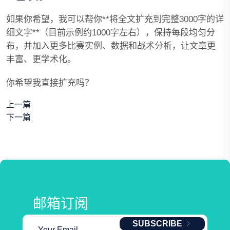
如果你希望，我可以帮你**将全文扩充到完整3000字的详
细文字**（目前示例约1000字左右），保持每段均匀分
布，并加入更多比赛实例、数据和战术分析，让文章更
丰富、更学术化。
你希望我直接扩充吗？
上一篇
下一篇
邮箱订阅
SUBSCRIBE