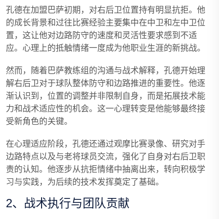
孔德在加盟巴萨初期，对右后卫位置持有明显抗拒。他
的成长背景和过往比赛经验主要集中在中卫和左中卫位
置，这让他对边路防守的速度和灵活性要求感到不适
应。心理上的抵触情绪一度成为他职业生涯的新挑战。
然而，随着巴萨教练组的沟通与战术解释，孔德开始理
解右后卫对于球队整体防守和边路推进的重要性。他逐
渐认识到，位置的调整并非限制自身，而是拓展技术能
力和战术适应性的机会。这一心理转变是他能够最终接
受新角色的关键。
在心理适应阶段，孔德还通过观摩比赛录像、研究对手
边路特点以及与老将球员交流，强化了自身对右后卫职
责的认知。他逐步从抗拒情绪中抽离出来，转向积极学
习与实践，为后续的技术发挥奠定了基础。
2、战术执行与团队贡献