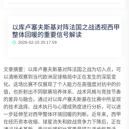
以库卢塞夫斯基对阵法国之战透视西甲
整体回暖的重要信号解读
2026-02-15 20:17:59
文章摘要：以库卢塞夫斯基对阵法国之战为切入点，可
以清晰观察到当代欧洲足球格局中正在发生的深层变
化。这场比赛不仅展现了个人能力在高强度对抗中的价
值，也折射出不同联赛培养体系、战术风格与竞技节奏
的差异与融合。通过对以库卢塞夫斯基在比赛中所呈现
的技术选择、战术执行与心理成熟度进行分析，可以进
一步延伸至对西甲整体环境回暖的判断。近年来，西甲
在经历资本收缩、球星流失和欧战竞争力下降后，正在