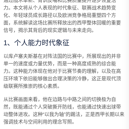
通过战术革新、青训反哺和比赛质量提升逐步恢复活
力。本文将从个人表现的时代象征、联赛战术趋势变
化、年轻球员成长路径以及欧洲竞争格局重塑四个方
面，系统解读这场比赛所释放出的西甲整体回暖的重要
信号，揭示其背后的现实逻辑与未来走向。
1、个人能力时代象征
以库卢塞夫斯基在对阵法国的比赛中，所展现出的并非
单一的速度或力量优势，而是一种高度成熟的综合能
力。这种能力体现在他对于比赛节奏的理解，以及在高
压环境下依旧能够做出合理决策的冷静，这正是现代顶
级联赛所推崇的核心素质。
从比赛画面来看，他在边路与中路之间的切换极为自
然，既能通过个人突破撕开防线，也能通过快速出球带
动整体进攻。这种“以我为轴”的踢法，正是西甲长期以来
强调技术与空间利用的理念写照。