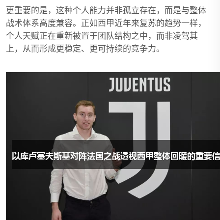
更重要的是，这种个人能力并非孤立存在，而是与整体
战术体系高度兼容。正如西甲近年来复苏的趋势一样，
个人天赋正在重新被置于团队结构之中，而非凌驾其
上，从而形成更稳定、更可持续的竞争力。