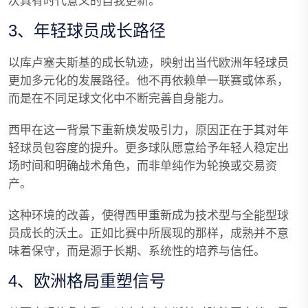
次具有时代意义的自我更新。
3、年轻球员成长路径
以库卢塞夫斯基的成长轨迹，映射出当代欧洲年轻球员
更加多元化的发展路径。他不再依赖单一联赛或体系，
而是在不同足球文化中不断完善自身能力。
西甲在这一背景下重新焕发吸引力，原因正在于其对年
轻球员包容度的提升。更多球队愿意给予年轻人稳定出
场时间和明确战术角色，而非单纯作为轮换或交易资
产。
这种环境的改善，使得西甲重新成为技术型与全能型球
员成长的沃土。正如比赛中所展现的那样，成熟并不意
味着保守，而是源于长期、系统性的培养与信任。
4、欧洲格局重塑信号