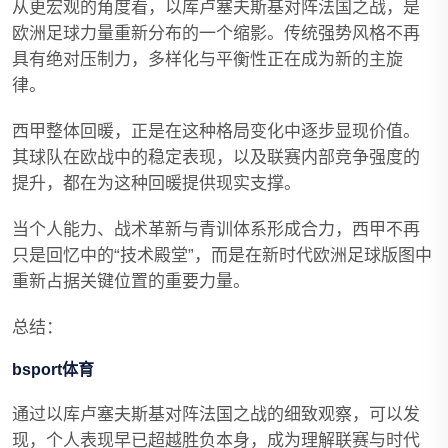
从更宏观的角度看，以库卢塞夫斯基对阵法国之战，是
欧洲足球力量重新分布的一个缩影。传统强势风格不再
具有绝对压制力，多样化与平衡性正在成为新的主旋
律。
西甲整体回暖，正是在这种格局变化中逐步显现价值。
其球队在欧战中的稳定表现，以及联赛内部竞争强度的
提升，都在为这种回暖提供现实支撑。
当个人能力、战术革新与青训体系形成合力，西甲不再
只是回忆中的“技术殿堂”，而是在新时代欧洲足球版图中
重新占据关键位置的重要力量。
总结：
bsport体育
通过以库卢塞夫斯基对阵法国之战的细致观察，可以发
现，个人表现早已超越胜负本身，成为理解联赛与时代