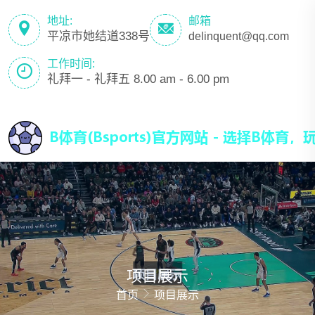
地址:
邮箱
平凉市她结道338号
delinquent@qq.com
工作时间:
礼拜一 - 礼拜五 8.00 am - 6.00 pm
项目展示
首页
项目展示