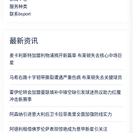
服务种类
联系bsport
最新资讯
麦卡利斯特加盟利物浦揭开新篇章 布莱顿失去核心中场巨
星
马希右路十字韧带撕裂遭遇严重伤病 布莱顿失去关键球员
霍伊伦转会加盟曼联填补中锋空缺引发球迷热议助力红魔
冲击新赛季
阿森纳引进意大利后卫卡拉菲奥里全面加强防线实力
阿德利租借佛罗伦萨表现惊艳成为意甲新星引关注