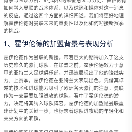
背景与表现分析、9号球衣的象征意义与历史、霍伊伦德
如何融入曼联的战术体系、以及球迷和媒体对这一消息
的反应。通过这四个方面的详细阐述，我们将更好地理
解霍伊伦德对曼联未来的重要性以及他如何迎接新赛季
的挑战。
1、霍伊伦德的加盟背景与表现分析
霍伊伦德作为曼联的新援，带着巨大的期待加入了这支
历史悠久的豪门球队。在加盟之前，霍伊伦德效力于意
甲的亚特兰大足球俱乐部，并迅速展现出了他的锋线实
力。上赛季，霍伊伦德在亚特兰大表现出色，凭借其卓
越的技术和进球能力吸引了欧洲各大豪门的注意。曼联
作为一支需要加强进攻的球队，看中了霍伊伦德的潜
力，决定将其纳入球队阵容。霍伊伦德的加盟是曼联重
建计划中的关键一步，也标志着球队进攻线的年轻化和
未来方向的明确。