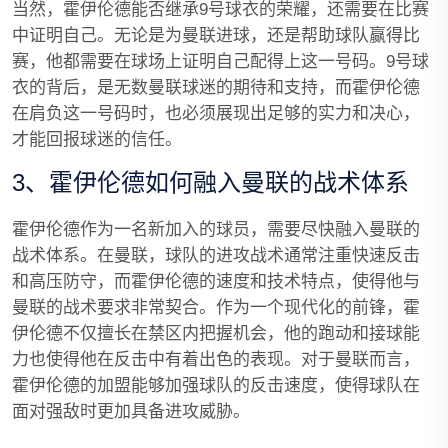
当然，霍伊伦德能否继承9号球衣的荣耀，还需要在比赛
中证明自己。无论是为曼联进球，还是帮助球队赢得比
赛，他都需要在球场上证明自己配得上这一号码。9号球
衣的背后，是无数曼联球迷的期待和支持，而霍伊伦德
在肩负这一号码时，也必须展现出足够的实力和决心，
才能回报球迷的信任。
3、霍伊伦德如何融入曼联的战术体系
霍伊伦德作为一名新加入的球员，需要尽快融入曼联的
战术体系。在曼联，球队的进攻战术通常注重快速反击
和高压防守，而霍伊伦德的速度和技术特点，使得他与
曼联的战术要求非常契合。作为一个现代化的前锋，霍
伊伦德不仅擅长在禁区内把握机会，他的跑动和接球能
力也使得他在反击中有着出色的表现。对于曼联而言，
霍伊伦德的加盟能够加强球队的反击速度，使得球队在
面对强敌时更加具备进攻威胁。