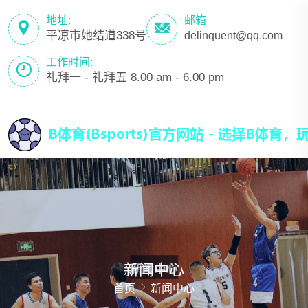
地址:
邮箱
平凉市她结道338号
delinquent@qq.com
工作时间:
礼拜一 - 礼拜五 8.00 am - 6.00 pm
新闻中心
首页
新闻中心