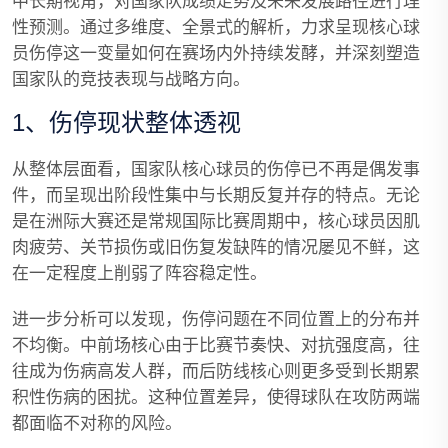
中长期视角，对国家队成绩走势及未来发展路径进行理
性预测。通过多维度、全景式的解析，力求呈现核心球
员伤停这一变量如何在赛场内外持续发酵，并深刻塑造
国家队的竞技表现与战略方向。
1、伤停现状整体透视
从整体层面看，国家队核心球员的伤停已不再是偶发事
件，而呈现出阶段性集中与长期反复并存的特点。无论
是在洲际大赛还是常规国际比赛周期中，核心球员因肌
肉疲劳、关节损伤或旧伤复发缺阵的情况屡见不鲜，这
在一定程度上削弱了阵容稳定性。
进一步分析可以发现，伤停问题在不同位置上的分布并
不均衡。中前场核心由于比赛节奏快、对抗强度高，往
往成为伤病高发人群，而后防线核心则更多受到长期累
积性伤病的困扰。这种位置差异，使得球队在攻防两端
都面临不对称的风险。