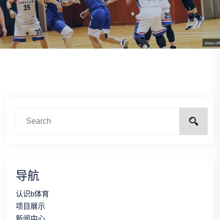
导航
认识b体育
项目展示
新闻中心