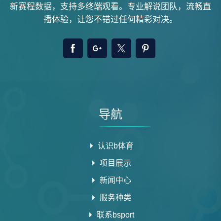
新赛程数据，支持多终端观看。专业解说团队，流畅直
播体验，让您不错过任何精彩对决。
导航
认识b体育
项目展示
新闻中心
服务种类
联系bsport