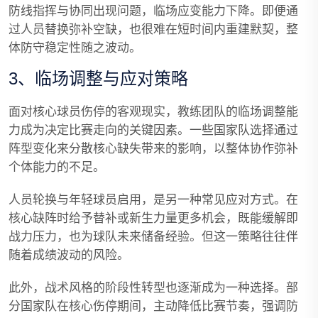
防线指挥与协同出现问题，临场应变能力下降。即便通
过人员替换弥补空缺，也很难在短时间内重建默契，整
体防守稳定性随之波动。
3、临场调整与应对策略
面对核心球员伤停的客观现实，教练团队的临场调整能
力成为决定比赛走向的关键因素。一些国家队选择通过
阵型变化来分散核心缺失带来的影响，以整体协作弥补
个体能力的不足。
人员轮换与年轻球员启用，是另一种常见应对方式。在
核心缺阵时给予替补或新生力量更多机会，既能缓解即
战力压力，也为球队未来储备经验。但这一策略往往伴
随着成绩波动的风险。
此外，战术风格的阶段性转型也逐渐成为一种选择。部
分国家队在核心伤停期间，主动降低比赛节奏，强调防