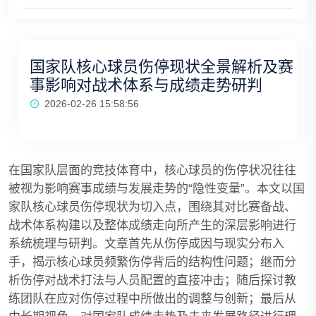
国家队核心球员伤停现状全景解析及赛
事影响对战术体系与成绩走势研判
2026-02-26 15:58:56
在国家队层面的竞技体育中，核心球员的伤停状况往往
被视为影响赛事成绩与发展走势的“隐性变量”。本文以国
家队核心球员伤停现状为切入点，围绕其对比赛备战、
战术体系构建以及整体成绩走向所产生的深层影响进行
系统梳理与研判。文章首先从伤停成因与现实分布入
手，揭示核心球员频繁伤停背后的结构性问题；继而分
析伤停对战术打法与人员配置的直接冲击；随后探讨教
练团队在应对伤停过程中所做出的调整与创新；最后从