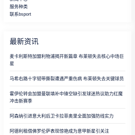
服务种类
联系bsport
最新资讯
麦卡利斯特加盟利物浦揭开新篇章 布莱顿失去核心中场巨
星
马希右路十字韧带撕裂遭遇严重伤病 布莱顿失去关键球员
霍伊伦转会加盟曼联填补中锋空缺引发球迷热议助力红魔
冲击新赛季
阿森纳引进意大利后卫卡拉菲奥里全面加强防线实力
阿德利租借佛罗伦萨表现惊艳成为意甲新星引关注