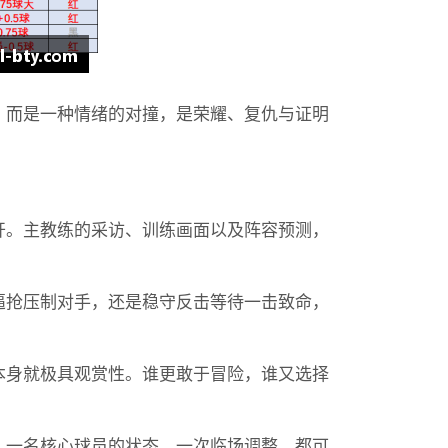
，而是一种情绪的对撞，是荣耀、复仇与证明
开。主教练的采访、训练画面以及阵容预测，
逼抢压制对手，还是稳守反击等待一击致命，
本身就极具观赏性。谁更敢于冒险，谁又选择
。一名核心球员的状态、一次临场调整，都可