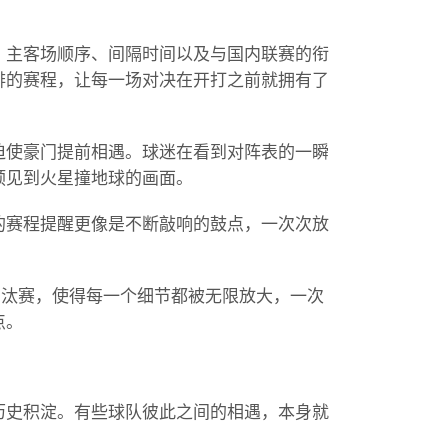
。主客场顺序、间隔时间以及与国内联赛的衔
排的赛程，让每一场对决在开打之前就拥有了
迫使豪门提前相遇。球迷在看到对阵表的一瞬
预见到火星撞地球的画面。
的赛程提醒更像是不断敲响的鼓点，一次次放
淘汰赛，使得每一个细节都被无限放大，一次
点。
历史积淀。有些球队彼此之间的相遇，本身就