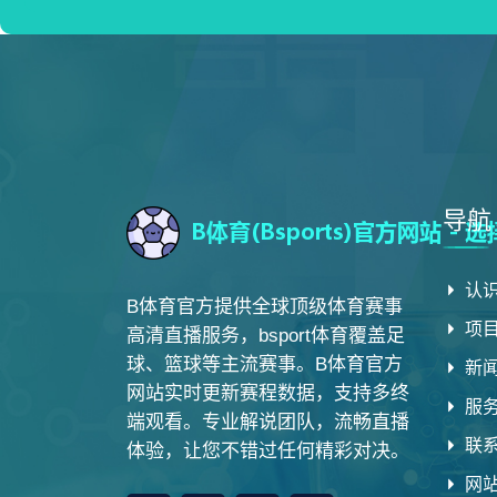
导航
认识
B体育官方提供全球顶级体育赛事
项
高清直播服务，bsport体育覆盖足
球、篮球等主流赛事。B体育官方
新
网站实时更新赛程数据，支持多终
服
端观看。专业解说团队，流畅直播
联系b
体验，让您不错过任何精彩对决。
网