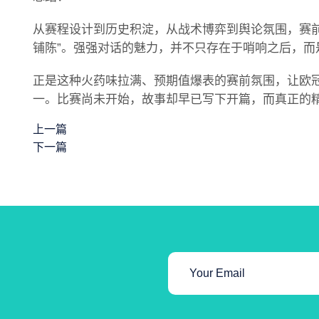
从赛程设计到历史积淀，从战术博弈到舆论氛围，赛前
铺陈”。强强对话的魅力，并不只存在于哨响之后，而
正是这种火药味拉满、预期值爆表的赛前氛围，让欧
一。比赛尚未开始，故事却早已写下开篇，而真正的
上一篇
下一篇