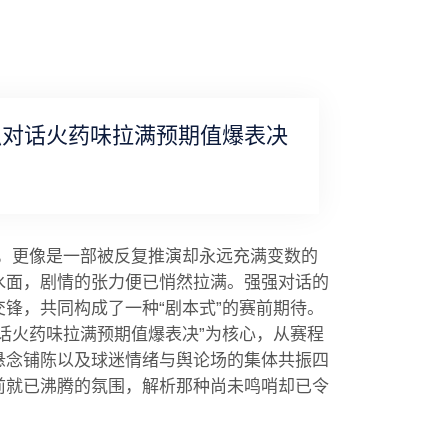
强对话火药味拉满预期值爆表决
量，更像是一部被反复推演却永远充满变数的
水面，剧情的张力便已悄然拉满。强强对话的
锋，共同构成了一种“剧本式”的赛前期待。
话火药味拉满预期值爆表决”为核心，从赛程
悬念铺陈以及球迷情绪与舆论场的集体共振四
前就已沸腾的氛围，解析那种尚未鸣哨却已令