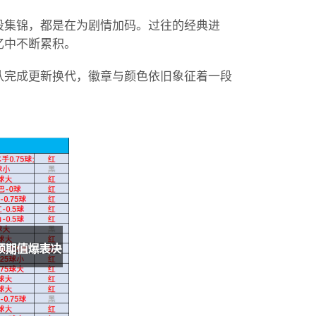
段集锦，都是在为剧情加码。过往的经典进
忆中不断累积。
队完成更新换代，徽章与颜色依旧象征着一段