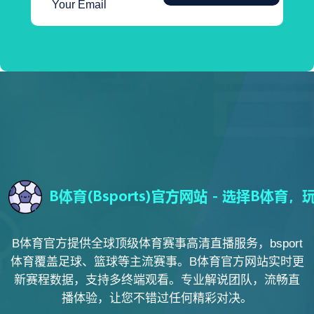
B体育官方提供全球顶级体育赛事高清直播服务，bsport
体育覆盖足球、篮球等主流赛事。B体育官方网站实时更
新赛程数据，支持多终端观看。专业解说团队，流畅直
播体验，让您不错过任何精彩对决。