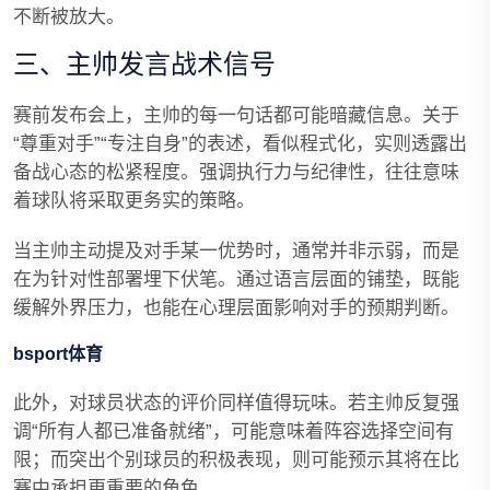
不断被放大。
三、主帅发言战术信号
赛前发布会上，主帅的每一句话都可能暗藏信息。关于
“尊重对手”“专注自身”的表述，看似程式化，实则透露出
备战心态的松紧程度。强调执行力与纪律性，往往意味
着球队将采取更务实的策略。
当主帅主动提及对手某一优势时，通常并非示弱，而是
在为针对性部署埋下伏笔。通过语言层面的铺垫，既能
缓解外界压力，也能在心理层面影响对手的预期判断。
bsport体育
此外，对球员状态的评价同样值得玩味。若主帅反复强
调“所有人都已准备就绪”，可能意味着阵容选择空间有
限；而突出个别球员的积极表现，则可能预示其将在比
赛中承担更重要的角色。