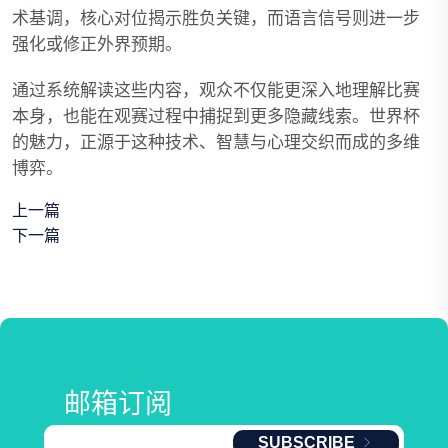
术基调，核心对位揭示胜负关键，而语言信号则进一步
强化或修正外界预期。
通过系统解读这些内容，观众不仅能更深入地理解比赛
本身，也能在观赛过程中捕捉到更多隐藏线索。世界杯
的魅力，正源于这种技术、智慧与心理交织而成的多维
博弈。
上一篇
下一篇
邮箱订阅
SUBSCRIBE