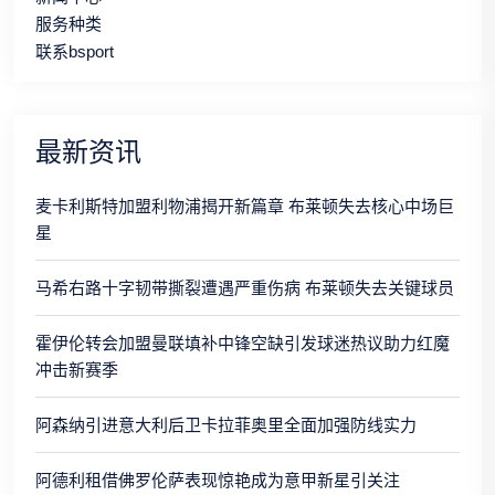
服务种类
联系bsport
最新资讯
麦卡利斯特加盟利物浦揭开新篇章 布莱顿失去核心中场巨
星
马希右路十字韧带撕裂遭遇严重伤病 布莱顿失去关键球员
霍伊伦转会加盟曼联填补中锋空缺引发球迷热议助力红魔
冲击新赛季
阿森纳引进意大利后卫卡拉菲奥里全面加强防线实力
阿德利租借佛罗伦萨表现惊艳成为意甲新星引关注