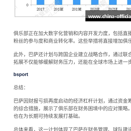
俱乐部正在加大数字化营销和内容开发力度，包括直
粉丝的参与度和商业转化率。这些举措将直接增加俱
此外，巴萨还计划与跨国企业建立战略合作，通过联
拓展不仅能够缓解财务压力，还能在全球市场上进一
bsport
总结：
巴萨因财报亏损再度启动的经济杠杆计划，通过资金
的综合措施，展示了俱乐部在财务困境中的应对策略
也在为长期可持续发展打基础。
总体来看，这一计划体现了巴萨在财务管理、球队建