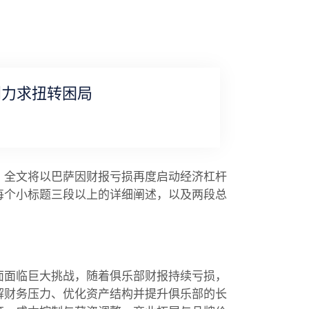
划力求扭转困局
。全文将以巴萨因财报亏损再度启动经济杠杆
每个小标题三段以上的详细阐述，以及两段总
面面临巨大挑战，随着俱乐部财报持续亏损，
解财务压力、优化资产结构并提升俱乐部的长