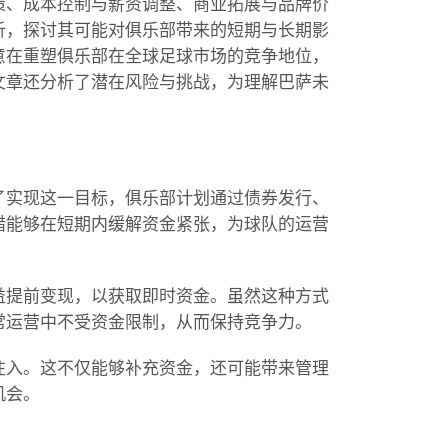
策、成本控制与薪资调整、商业拓展与品牌价
析，探讨其可能对俱乐部带来的短期与长期影
意在重塑俱乐部在全球足球市场的竞争地位，
文章还分析了潜在风险与挑战，为理解巴萨未
了实现这一目标，俱乐部计划通过债券发行、
措能够在短期内缓解资金紧张，为球队的运营
益提前变现，以获取即时资金。虽然这种方式
常运营中不受资金限制，从而保持竞争力。
注入。这不仅能够补充资金，还可能带来管理
机会。