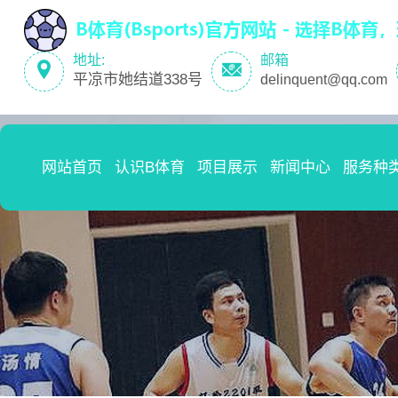
地址:
邮箱
平凉市她结道338号
delinquent@qq.com
网站首页
认识B体育
项目展示
新闻中心
服务种