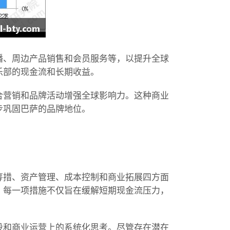
播、周边产品销售和会员服务等，以提升全球
乐部的现金流和长期收益。
合营销和品牌活动增强全球影响力。这种商业
步巩固巴萨的品牌地位。
筹措、资产管理、成本控制和商业拓展四方面
。每一项措施不仅旨在缓解短期现金流压力，
设和商业运营上的系统化思考。尽管存在潜在