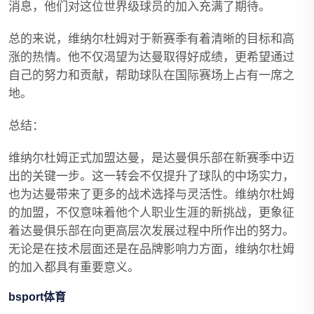
消息，他们对这位世界级球员的加入充满了期待。
总的来说，维纳尔杜姆对于新赛季有着清晰的目标和高
涨的热情。他不仅渴望为达曼取得好成绩，更希望通过
自己的努力和贡献，帮助球队在国际赛场上占有一席之
地。
总结：
维纳尔杜姆正式加盟达曼，是达曼俱乐部在新赛季中迈
出的关键一步。这一转会不仅提升了球队的中场实力，
也为达曼带来了更多的战术选择与灵活性。维纳尔杜姆
的加盟，不仅意味着他个人职业生涯的新挑战，更象征
着达曼俱乐部在向更高层次发展过程中所作出的努力。
无论是在技术层面还是在品牌影响力方面，维纳尔杜姆
的加入都具有重要意义。
bsport体育