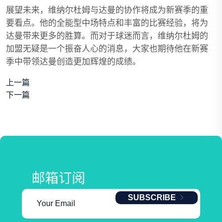
展望未来，维纳尔杜姆与达曼的协作将成为新赛季的重
要看点。他的全能型中场特点和丰富的比赛经验，将为
达曼带来更多的胜算。而对于球迷而言，维纳尔杜姆的
加盟无疑是一个振奋人心的消息，大家也期待他在新赛
季中带领达曼创造更加辉煌的成绩。
上一篇
下一篇
邮箱订阅
SUBSCRIBE