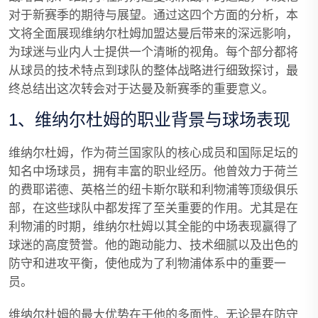
对于新赛季的期待与展望。通过这四个方面的分析，本
文将全面展现维纳尔杜姆加盟达曼后带来的深远影响，
为球迷与业内人士提供一个清晰的视角。每个部分都将
从球员的技术特点到球队的整体战略进行细致探讨，最
终总结出这次转会对于达曼及新赛季的重要意义。
1、维纳尔杜姆的职业背景与球场表现
维纳尔杜姆，作为荷兰国家队的核心成员和国际足坛的
知名中场球员，拥有丰富的职业经历。他曾效力于荷兰
的费耶诺德、英格兰的纽卡斯尔联和利物浦等顶级俱乐
部，在这些球队中都发挥了至关重要的作用。尤其是在
利物浦的时期，维纳尔杜姆以其全能的中场表现赢得了
球迷的高度赞誉。他的跑动能力、技术细腻以及出色的
防守和进攻平衡，使他成为了利物浦体系中的重要一
员。
维纳尔杜姆的最大优势在于他的多面性。无论是在防守