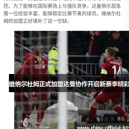
控。为了能够在国际赛场上与强队竞争，达曼俱乐部急
需一位经验丰富、能够稳定比赛节奏的球员。维纳尔杜
姆的加盟正好填补了这一空缺。