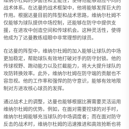
维纳尔杜姆的多面性和全能性，使得他能够适应不同的
战术体系。在达曼的战术框架中，他将能够发挥巨大的
作用。根据达曼目前的阵型和战术思路，维纳尔杜姆不
仅能够为球队提供中场控制，还能够在防守中提供支
援，在进攻中创造空间和传球机会。这种灵活性，使得
他成为了达曼教练组眼中非常理想的球员。
在达曼的阵型中，维纳尔杜姆的加入能够让球队的中场
更加稳定，帮助球队有效地打破对手的防守封锁。他的
传球视野、跑动能力以及拦截能力，将大大提升球队的
攻防转换效率。此外，维纳尔杜姆在防守端的贡献也不
容忽视。他的工作率和强悍的防守意识，能够有效地限
制对方进攻核心球员的发挥。
通过战术上的调整，达曼也能够根据比赛需要灵活运用
维纳尔杜姆的优势。例如，在面对需要控球的对手时，
维纳尔杜姆能够充当球队的中场调度者；而在面对防守
反击的战术时，维纳尔杜姆的迅速推进和高效抢断也将