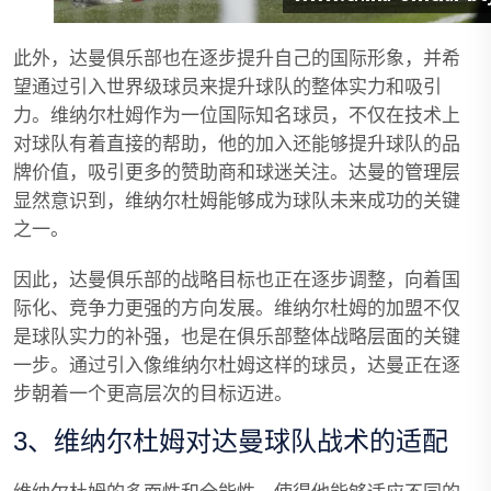
此外，达曼俱乐部也在逐步提升自己的国际形象，并希
望通过引入世界级球员来提升球队的整体实力和吸引
力。维纳尔杜姆作为一位国际知名球员，不仅在技术上
对球队有着直接的帮助，他的加入还能够提升球队的品
牌价值，吸引更多的赞助商和球迷关注。达曼的管理层
显然意识到，维纳尔杜姆能够成为球队未来成功的关键
之一。
因此，达曼俱乐部的战略目标也正在逐步调整，向着国
际化、竞争力更强的方向发展。维纳尔杜姆的加盟不仅
是球队实力的补强，也是在俱乐部整体战略层面的关键
一步。通过引入像维纳尔杜姆这样的球员，达曼正在逐
步朝着一个更高层次的目标迈进。
3、维纳尔杜姆对达曼球队战术的适配