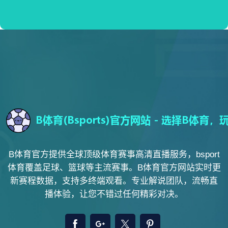
B体育官方提供全球顶级体育赛事高清直播服务，bsport
体育覆盖足球、篮球等主流赛事。B体育官方网站实时更
新赛程数据，支持多终端观看。专业解说团队，流畅直
播体验，让您不错过任何精彩对决。