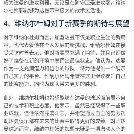
成为达曼的进攻利器。无论是在防守还是进攻端，维纳
尔杜姆都能够为达曼带来极大的战术灵活性。
4、维纳尔杜姆对于新赛季的期待与展望
对于维纳尔杜姆而言，加盟达曼不仅是职业生涯的新篇
章，也代表着他在个人发展的新挑战。维纳尔杜姆在接
受采访时曾表示，他对新赛季充满了期待，并且已经做
好了准备在新的环境中发挥出最佳状态。他认为，达曼
作为一支充满潜力和雄心的球队，将为他提供一个展示
自己实力的平台。维纳尔杜姆希望在这里继续提升自己
的比赛能力，同时为球队带来更多的胜利。
此外，维纳尔杜姆也希望能够在达曼的球迷面前展示自
己的技术和职业态度。他表示，虽然已经取得了一些职
业成就，但他依然充满斗志，并希望通过自己的努力帮
助达曼俱乐部在未来的比赛中取得更好的成绩。对于达
曼球迷而言，维纳尔杜姆的加盟无疑是一项激动人心的