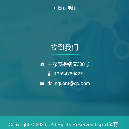
网站地图
找到我们
平凉市她结道338号
13594780427
delinquent@qq.com
Copyright © 2026 - All Rights Reserved
bsport体育
.