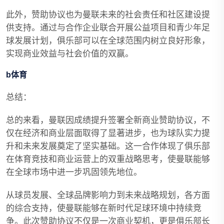
此外，赞助协议也为曼联未来的社会责任和社区建设提
供支持。通过与合作企业联合开展公益项目和青少年足
球发展计划，俱乐部可以在全球范围内树立良好形象，
实现商业效益与社会价值的双赢。
b体育
总结：
总的来看，曼联因成绩提升签署全新商业赞助协议，不
仅在经济和商业层面取得了显著进步，也为球队实力提
升和未来发展奠定了坚实基础。这一合作体现了俱乐部
在体育竞技和商业运营上的双重战略思考，使曼联能够
在全球市场中进一步巩固领先地位。
从球员发展、全球品牌影响力到未来战略规划，各方面
的综合支持，使曼联能够在新时代足球环境中持续竞
争。此次赞助协议不仅是一次商业契机，更是俱乐部长