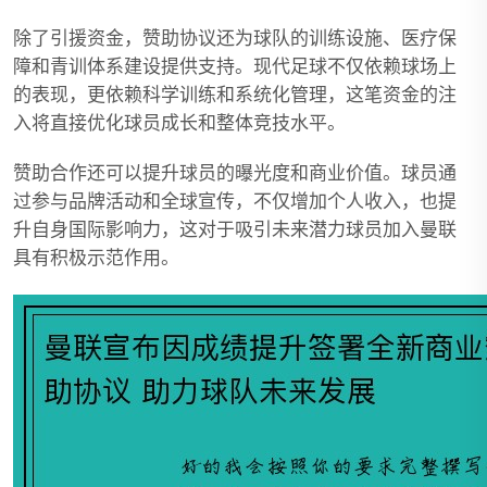
除了引援资金，赞助协议还为球队的训练设施、医疗保
障和青训体系建设提供支持。现代足球不仅依赖球场上
的表现，更依赖科学训练和系统化管理，这笔资金的注
入将直接优化球员成长和整体竞技水平。
赞助合作还可以提升球员的曝光度和商业价值。球员通
过参与品牌活动和全球宣传，不仅增加个人收入，也提
升自身国际影响力，这对于吸引未来潜力球员加入曼联
具有积极示范作用。