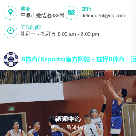
地址:
邮箱
平凉市她结道338号
delinquent@qq.com
工作时间:
礼拜一 - 礼拜五 8.00 am - 6.00 pm
新闻中心
首页
新闻中心