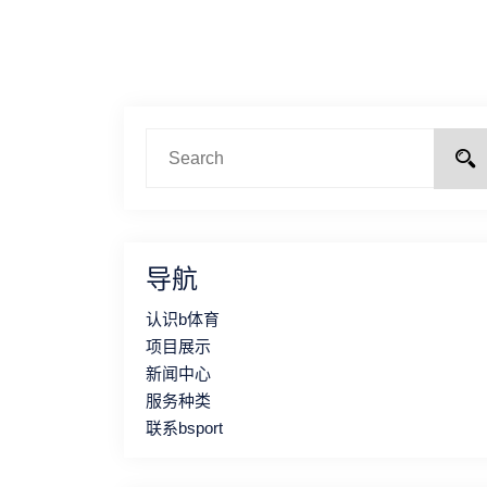
导航
认识b体育
项目展示
新闻中心
服务种类
联系bsport