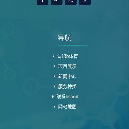
导航
认识b体育
项目展示
新闻中心
服务种类
联系bsport
网站地图