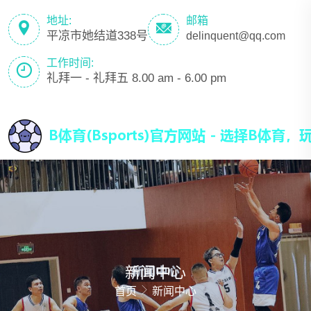
地址:
邮箱
平凉市她结道338号
delinquent@qq.com
工作时间:
礼拜一 - 礼拜五 8.00 am - 6.00 pm
新闻中心
首页
新闻中心