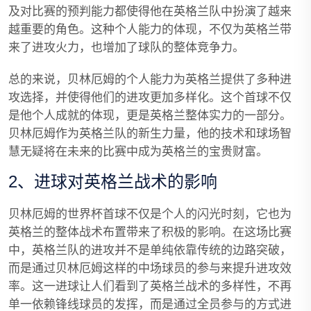
及对比赛的预判能力都使得他在英格兰队中扮演了越来
越重要的角色。这种个人能力的体现，不仅为英格兰带
来了进攻火力，也增加了球队的整体竞争力。
总的来说，贝林厄姆的个人能力为英格兰提供了多种进
攻选择，并使得他们的进攻更加多样化。这个首球不仅
是他个人成就的体现，更是英格兰整体实力的一部分。
贝林厄姆作为英格兰队的新生力量，他的技术和球场智
慧无疑将在未来的比赛中成为英格兰的宝贵财富。
2、进球对英格兰战术的影响
贝林厄姆的世界杯首球不仅是个人的闪光时刻，它也为
英格兰的整体战术布置带来了积极的影响。在这场比赛
中，英格兰队的进攻并不是单纯依靠传统的边路突破，
而是通过贝林厄姆这样的中场球员的参与来提升进攻效
率。这一进球让人们看到了英格兰战术的多样性，不再
单一依赖锋线球员的发挥，而是通过全员参与的方式进