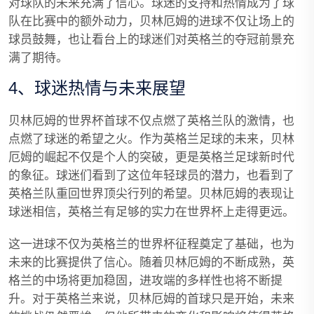
对球队的未来充满了信心。球迷的支持和热情成为了球
队在比赛中的额外动力，贝林厄姆的进球不仅让场上的
球员鼓舞，也让看台上的球迷们对英格兰的夺冠前景充
满了期待。
4、球迷热情与未来展望
贝林厄姆的世界杯首球不仅点燃了英格兰队的激情，也
点燃了球迷的希望之火。作为英格兰足球的未来，贝林
厄姆的崛起不仅是个人的突破，更是英格兰足球新时代
的象征。球迷们看到了这位年轻球员的潜力，也看到了
英格兰队重回世界顶尖行列的希望。贝林厄姆的表现让
球迷相信，英格兰有足够的实力在世界杯上走得更远。
这一进球不仅为英格兰的世界杯征程奠定了基础，也为
未来的比赛提供了信心。随着贝林厄姆的不断成熟，英
格兰的中场将更加稳固，进攻端的多样性也将不断提
升。对于英格兰来说，贝林厄姆的首球只是开始，未来