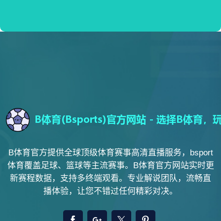
B体育官方提供全球顶级体育赛事高清直播服务，bsport
体育覆盖足球、篮球等主流赛事。B体育官方网站实时更
新赛程数据，支持多终端观看。专业解说团队，流畅直
播体验，让您不错过任何精彩对决。