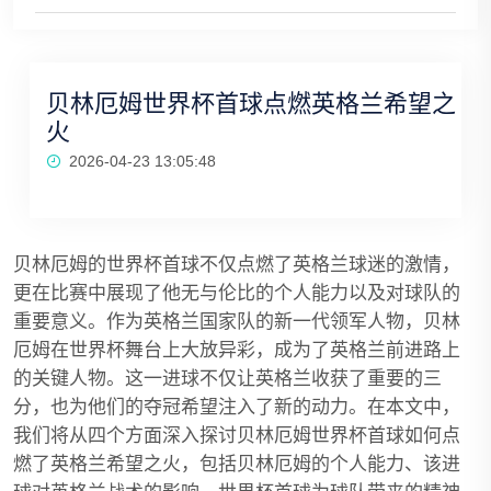
贝林厄姆世界杯首球点燃英格兰希望之
火
2026-04-23 13:05:48
贝林厄姆的世界杯首球不仅点燃了英格兰球迷的激情，
更在比赛中展现了他无与伦比的个人能力以及对球队的
重要意义。作为英格兰国家队的新一代领军人物，贝林
厄姆在世界杯舞台上大放异彩，成为了英格兰前进路上
的关键人物。这一进球不仅让英格兰收获了重要的三
分，也为他们的夺冠希望注入了新的动力。在本文中，
我们将从四个方面深入探讨贝林厄姆世界杯首球如何点
燃了英格兰希望之火，包括贝林厄姆的个人能力、该进