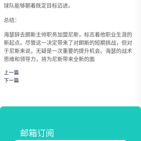
球队能够朝着既定目标迈进。
总结：
海瑟辞去朗斯主帅职务加盟尼斯，标志着他职业生涯的
新起点。尽管这一决定带来了对朗斯的短期挑战，但对
于尼斯来说，无疑是一次重要的提升机会。海瑟的战术
思维和领导力，将为尼斯带来全新的面
上一篇
下一篇
邮箱订阅