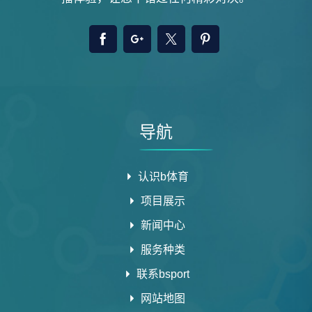
导航
认识b体育
项目展示
新闻中心
服务种类
联系bsport
网站地图