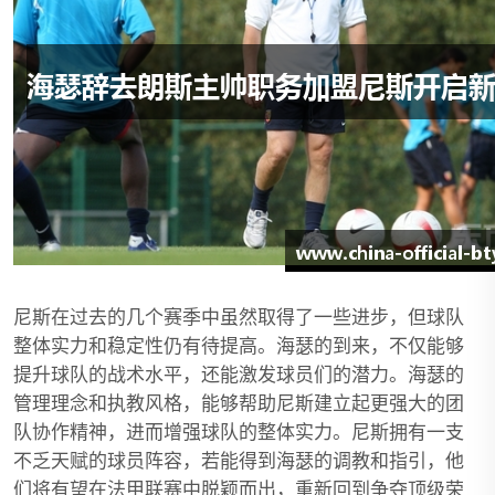
尼斯在过去的几个赛季中虽然取得了一些进步，但球队
整体实力和稳定性仍有待提高。海瑟的到来，不仅能够
提升球队的战术水平，还能激发球员们的潜力。海瑟的
管理理念和执教风格，能够帮助尼斯建立起更强大的团
队协作精神，进而增强球队的整体实力。尼斯拥有一支
不乏天赋的球员阵容，若能得到海瑟的调教和指引，他
们将有望在法甲联赛中脱颖而出，重新回到争夺顶级荣