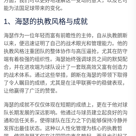
方面，我们可以更好地理解这一变动的意义，以及它可
能为法国足球带来的变化。
1、海瑟的执教风格与成就
海瑟作为一位年轻而富有前瞻性的主帅，自从执教朗斯
以来，便迅速证明了自己的战术眼光和管理能力。他的
执教风格注重团队的整体协作与高压逼抢，尤其在防守
端有着极强的组织性。海瑟始终强调球员之间的默契配
合，并在进攻端为球队设计了一套既高效又富有创造力
的战术体系。通过这些举措，朗斯在海瑟的带领下取得
了令人瞩目的成绩，尤其是在法甲联赛中的稳健表现，
让他赢得了广泛的赞誉。
海瑟的成就不仅仅体现在短期的成绩上，更在于他对球
队长期发展的深远影响。他通过与球员建立起良好的沟
通和信任关系，使得球队在压力之下仍能够保持冷静并
发挥出最佳状态。这种以人性化管理为核心的执教哲