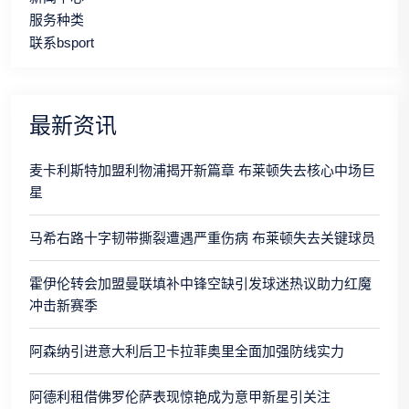
服务种类
联系bsport
最新资讯
麦卡利斯特加盟利物浦揭开新篇章 布莱顿失去核心中场巨
星
马希右路十字韧带撕裂遭遇严重伤病 布莱顿失去关键球员
霍伊伦转会加盟曼联填补中锋空缺引发球迷热议助力红魔
冲击新赛季
阿森纳引进意大利后卫卡拉菲奥里全面加强防线实力
阿德利租借佛罗伦萨表现惊艳成为意甲新星引关注