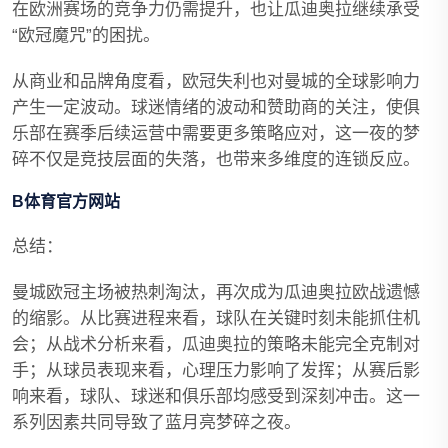
在欧洲赛场的竞争力仍需提升，也让瓜迪奥拉继续承受
“欧冠魔咒”的困扰。
从商业和品牌角度看，欧冠失利也对曼城的全球影响力
产生一定波动。球迷情绪的波动和赞助商的关注，使俱
乐部在赛季后续运营中需要更多策略应对，这一夜的梦
碎不仅是竞技层面的失落，也带来多维度的连锁反应。
B体育官方网站
总结：
曼城欧冠主场被热刺淘汰，再次成为瓜迪奥拉欧战遗憾
的缩影。从比赛进程来看，球队在关键时刻未能抓住机
会；从战术分析来看，瓜迪奥拉的策略未能完全克制对
手；从球员表现来看，心理压力影响了发挥；从赛后影
响来看，球队、球迷和俱乐部均感受到深刻冲击。这一
系列因素共同导致了蓝月亮梦碎之夜。