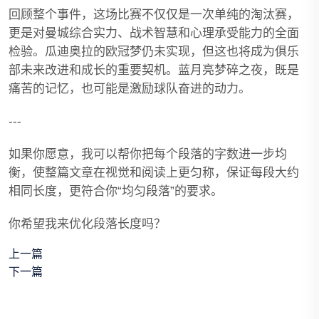
回顾整个事件，这场比赛不仅仅是一次单纯的淘汰赛，
更是对曼城综合实力、战术智慧和心理承受能力的全面
检验。瓜迪奥拉的欧冠梦仍未实现，但这也将成为俱乐
部未来改进和成长的重要契机。蓝月亮梦碎之夜，既是
痛苦的记忆，也可能是激励球队奋进的动力。
---
如果你愿意，我可以帮你把每个段落的字数进一步均
衡，使整篇文章在视觉和阅读上更匀称，保证每段大约
相同长度，更符合你“均匀段落”的要求。
你希望我来优化段落长度吗？
上一篇
下一篇