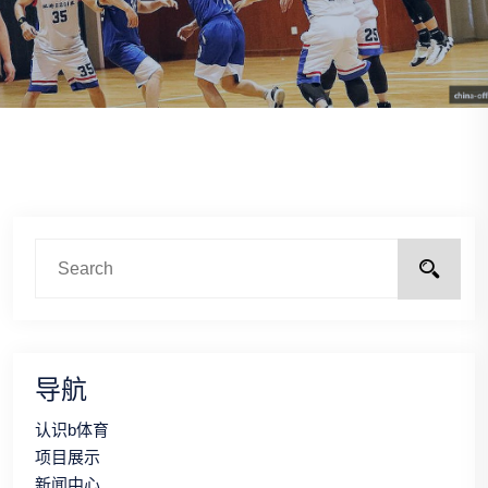
导航
认识b体育
项目展示
新闻中心