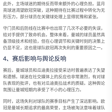
此外，主场球迷的期待反而带来额外的心理负担。蓝月
亮球迷渴望欧冠突破，这种期待在比赛过程中转化为无
形压力，部分球员在关键球处理上显得犹豫和紧张。
守门员和后防线在比赛中也出现了几次不必要的失误，
给对手提供了致命机会。整体来看，曼城的球员虽然具
备顶级技术和经验，但在心理调节和关键时刻的决策上
仍显不足，这也是球队欧冠再次失利的重要原因之一。
4、赛后影响与舆论反响
赛后，曼城球员和瓜迪奥拉接受采访时普遍表达了失望
和遗憾。球迷在社交媒体上的反应也非常激烈，有对球
队表现的批评，也有对瓜迪奥拉战术的质疑。这种舆论
氛围让曼城短期内承受了不小的心理压力。
同时，这场失利对球队的赛季目标产生了深远影响。欧
冠是曼城长期追求的最高荣誉，主场被淘汰意味着球队