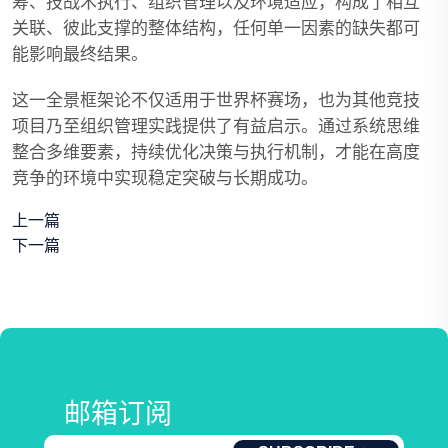
筹、技战术执行、组织管理以及环境适应，构成了相互
关联、彼此支撑的整体结构，任何单一因素的缺失都可
能影响最终结果。
这一全景框架论不仅适用于世界杯赛场，也为其他竞技
项目乃至组织管理实践提供了有益启示。通过系统思维
整合多维要素，持续优化决策与执行机制，才能在高度
竞争的环境中实现稳定突破与长期成功。
上一篇
下一篇
邮箱订阅