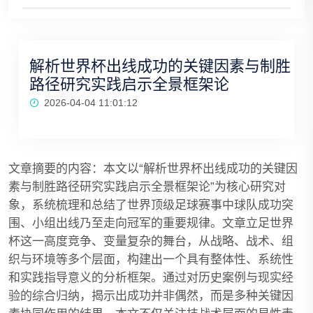
解析世界杯出线成功的关键因素与制胜
路径研究实践启示全景框架论
2026-04-04 11:01:12
文章摘要的内容：本文以“解析世界杯出线成功的关键因
素与制胜路径研究实践启示全景框架论”为核心研究对
象，系统梳理和总结了世界顶级足球赛事中球队成功突
围、小组出线乃至走向冠军的重要规律。文章立足世界
杯这一高度竞争、变量复杂的舞台，从战略、战术、组
织与环境等多个层面，构建出一个具有整体性、系统性
和实践指导意义的分析框架。通过对历史案例与现实经
验的综合归纳，揭示出成功并非偶然，而是多种关键因