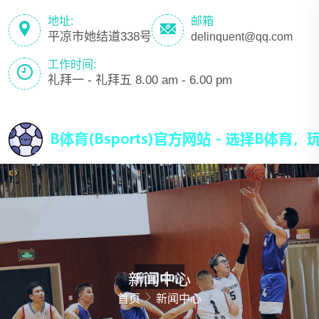
地址:
邮箱
平凉市她结道338号
delinquent@qq.com
工作时间:
礼拜一 - 礼拜五 8.00 am - 6.00 pm
新闻中心
首页
新闻中心