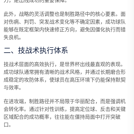
力，是出线成功的重要保障。
此外，战略的灵活调整也是制胜路径中的核心要素。面
对伤病、判罚、突发战术变化等不确定因素，成功球队
能够在既定框架内快速修正方向，避免因僵化执行而错
失良机。
二、技战术执行体系
技战术层面的高效执行，是世界杯出线最直观的表现。
成功球队通常拥有清晰的战术风格，并通过长期磨合形
成稳定的攻防体系，使球员在高压环境下仍能保持默契
与效率。
在进攻端，制胜路径并不局限于华丽配合，而是强调机
会转化率。通过针对性训练，提高定位球、反击和关键
区域配合的成功概率，往往能在僵持局面中打开突破
口。