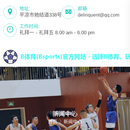
地址:
邮箱
平凉市她结道338号
delinquent@qq.com
工作时间:
礼拜一 - 礼拜五 8.00 am - 6.00 pm
新闻中心
首页
新闻中心