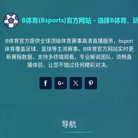
B体育官方提供全球顶级体育赛事高清直播服务，bsport
体育覆盖足球、篮球等主流赛事。B体育官方网站实时更
新赛程数据，支持多终端观看。专业解说团队，流畅直
播体验，让您不错过任何精彩对决。
导航