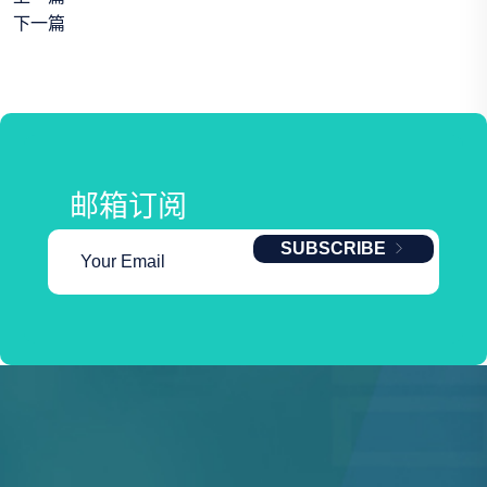
下一篇
邮箱订阅
SUBSCRIBE