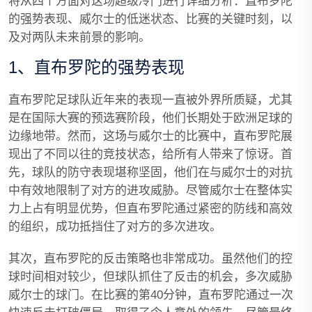
将从四个方面对这场超级冷门进行详细分析：直布罗陀
的强势表现、威尔士的低迷状态、比赛的关键时刻，以
及对两队未来前景的影响。
1、直布罗陀的强势表现
直布罗陀足球队近年来的表现一直被外界所质疑，尤其
是在国际大赛的预选赛阶段，他们长期处于欧洲足球的
边缘地带。然而，这场与威尔士的比赛中，直布罗陀展
现出了不同以往的竞技状态，给所有人带来了惊讶。首
先，球队的防守表现堪称坚固，他们在与威尔士的对抗
中有效地限制了对方的进攻威胁。尽管威尔士在整体实
力上占有明显优势，但直布罗陀通过紧密的防线和高效
的组织，成功抵挡住了对方的多次进攻。
其次，直布罗陀的反击策略也非常成功。虽然他们的控
球时间相对较少，但球队抓住了反击的机会，多次威胁
威尔士的球门。在比赛的第40分钟，直布罗陀通过一次