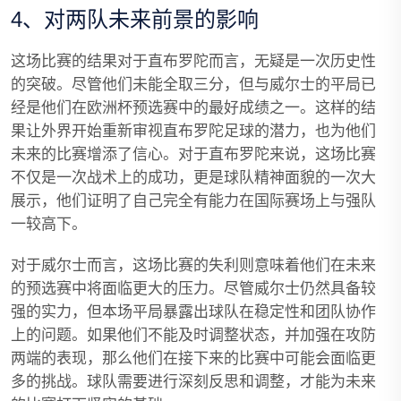
4、对两队未来前景的影响
这场比赛的结果对于直布罗陀而言，无疑是一次历史性
的突破。尽管他们未能全取三分，但与威尔士的平局已
经是他们在欧洲杯预选赛中的最好成绩之一。这样的结
果让外界开始重新审视直布罗陀足球的潜力，也为他们
未来的比赛增添了信心。对于直布罗陀来说，这场比赛
不仅是一次战术上的成功，更是球队精神面貌的一次大
展示，他们证明了自己完全有能力在国际赛场上与强队
一较高下。
对于威尔士而言，这场比赛的失利则意味着他们在未来
的预选赛中将面临更大的压力。尽管威尔士仍然具备较
强的实力，但本场平局暴露出球队在稳定性和团队协作
上的问题。如果他们不能及时调整状态，并加强在攻防
两端的表现，那么他们在接下来的比赛中可能会面临更
多的挑战。球队需要进行深刻反思和调整，才能为未来