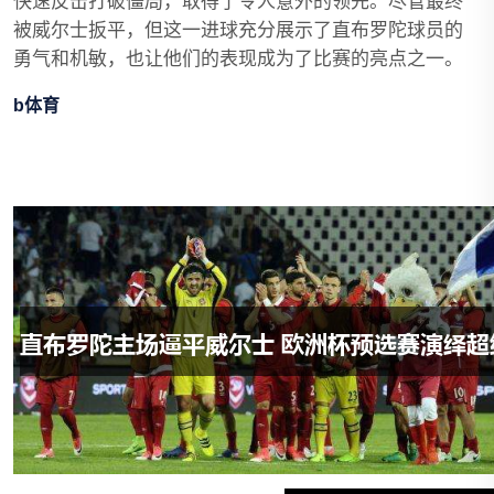
快速反击打破僵局，取得了令人意外的领先。尽管最终
被威尔士扳平，但这一进球充分展示了直布罗陀球员的
勇气和机敏，也让他们的表现成为了比赛的亮点之一。
b体育