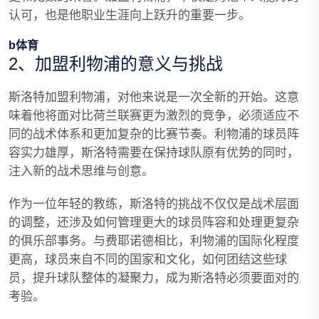
认可，也是他职业生涯向上跃升的重要一步。
b体育
2、加盟利物浦的意义与挑战
斯洛特加盟利物浦，对他来说是一次全新的开始。这意
味着他将面对比荷兰联赛更为激烈的竞争，必须适应不
同的战术体系和更加复杂的比赛节奏。利物浦的球员阵
容实力雄厚，斯洛特需要在保持球队原有优势的同时，
注入新的战术思维与创意。
作为一位年轻的教练，斯洛特的挑战不仅仅是战术层面
的调整，还涉及如何管理更大的球员阵容和处理更复杂
的俱乐部事务。与费耶诺德相比，利物浦的国际化程度
更高，球员来自不同的国家和文化，如何团结这些球
员，提升球队整体的凝聚力，成为斯洛特必须要面对的
考验。