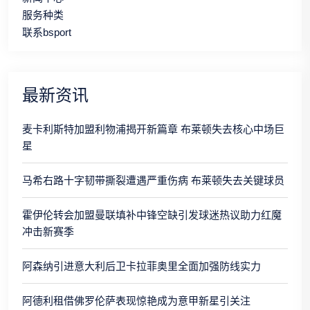
服务种类
联系bsport
最新资讯
麦卡利斯特加盟利物浦揭开新篇章 布莱顿失去核心中场巨
星
马希右路十字韧带撕裂遭遇严重伤病 布莱顿失去关键球员
霍伊伦转会加盟曼联填补中锋空缺引发球迷热议助力红魔
冲击新赛季
阿森纳引进意大利后卫卡拉菲奥里全面加强防线实力
阿德利租借佛罗伦萨表现惊艳成为意甲新星引关注