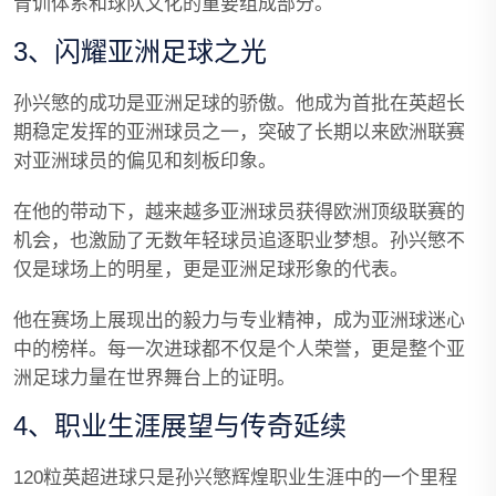
青训体系和球队文化的重要组成部分。
3、闪耀亚洲足球之光
孙兴慜的成功是亚洲足球的骄傲。他成为首批在英超长
期稳定发挥的亚洲球员之一，突破了长期以来欧洲联赛
对亚洲球员的偏见和刻板印象。
在他的带动下，越来越多亚洲球员获得欧洲顶级联赛的
机会，也激励了无数年轻球员追逐职业梦想。孙兴慜不
仅是球场上的明星，更是亚洲足球形象的代表。
他在赛场上展现出的毅力与专业精神，成为亚洲球迷心
中的榜样。每一次进球都不仅是个人荣誉，更是整个亚
洲足球力量在世界舞台上的证明。
4、职业生涯展望与传奇延续
120粒英超进球只是孙兴慜辉煌职业生涯中的一个里程