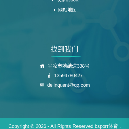
网站地图
找到我们
平凉市她结道338号
13594780427
delinquent@qq.com
Copyright © 2026 - All Rights Reserved
bsport体育
.