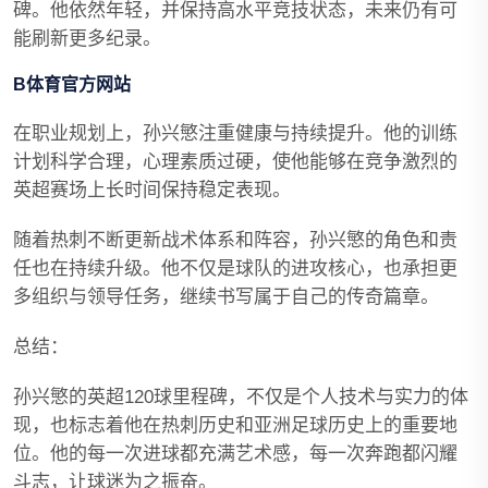
碑。他依然年轻，并保持高水平竞技状态，未来仍有可
能刷新更多纪录。
B体育官方网站
在职业规划上，孙兴慜注重健康与持续提升。他的训练
计划科学合理，心理素质过硬，使他能够在竞争激烈的
英超赛场上长时间保持稳定表现。
随着热刺不断更新战术体系和阵容，孙兴慜的角色和责
任也在持续升级。他不仅是球队的进攻核心，也承担更
多组织与领导任务，继续书写属于自己的传奇篇章。
总结：
孙兴慜的英超120球里程碑，不仅是个人技术与实力的体
现，也标志着他在热刺历史和亚洲足球历史上的重要地
位。他的每一次进球都充满艺术感，每一次奔跑都闪耀
斗志，让球迷为之振奋。