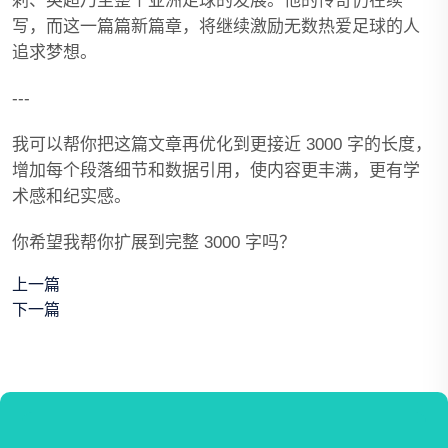
刺、英超乃至整个亚洲足球的发展。他的传奇仍在续
写，而这一篇篇新篇章，将继续激励无数热爱足球的人
追求梦想。
---
我可以帮你把这篇文章再优化到更接近 3000 字的长度，
增加每个段落细节和数据引用，使内容更丰满，更有学
术感和纪实感。
你希望我帮你扩展到完整 3000 字吗？
上一篇
下一篇