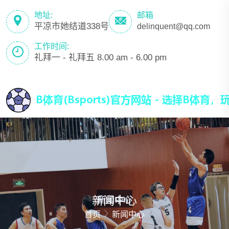
地址:
邮箱
平凉市她结道338号
delinquent@qq.com
工作时间:
礼拜一 - 礼拜五 8.00 am - 6.00 pm
新闻中心
首页
新闻中心