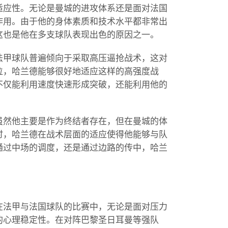
适应性。无论是曼城的进攻体系还是面对法国
作用。由于他的身体素质和技术水平都非常出
这也是他在多支球队表现出色的原因之一。
法甲球队普遍倾向于采取高压逼抢战术，这对
位，哈兰德能够很好地适应这样的高强度战
不仅能利用速度快速形成突破，还能利用他的
虽然他主要是作为终结者存在，但在曼城的体
时，哈兰德在战术层面的适应使得他能够与队
通过中场的调度，还是通过边路的传中，哈兰
在法甲与法国球队的比赛中，无论是面对压力
的心理稳定性。在对阵巴黎圣日耳曼等强队