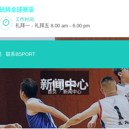
工作时间:
礼拜一 - 礼拜五 8.00 am - 6.00 pm
类
联系BSPORT
新闻中心
首页
新闻中心