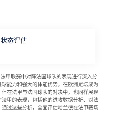
与状态评估
nd）在法甲联赛中对阵法国球队的表现进行深入分
进球能力和强大的体能优势，在欧洲足坛成为
，但在法甲与法国球队的对决中，也同样展现
在法甲的表现，包括他的进攻数据分析、对法
。通过这些分析，全面评估哈兰德在法甲赛场