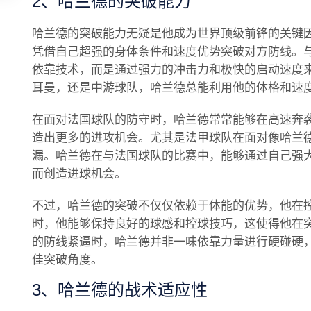
2、哈兰德的突破能力
哈兰德的突破能力无疑是他成为世界顶级前锋的关键
凭借自己超强的身体条件和速度优势突破对方防线。
依靠技术，而是通过强力的冲击力和极快的启动速度
耳曼，还是中游球队，哈兰德总能利用他的体格和速
在面对法国球队的防守时，哈兰德常常能够在高速奔
造出更多的进攻机会。尤其是法甲球队在面对像哈兰
漏。哈兰德在与法国球队的比赛中，能够通过自己强
而创造进球机会。
不过，哈兰德的突破不仅仅依赖于体能的优势，他在
时，他能够保持良好的球感和控球技巧，这使得他在
的防线紧逼时，哈兰德并非一味依靠力量进行硬碰硬
佳突破角度。
3、哈兰德的战术适应性