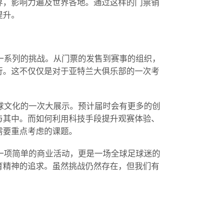
界，影响力遍及世界各地。通过这样的门票销
提升。
着一系列的挑战。从门票的发售到赛事的组织，
行。这不仅仅是对于亚特兰大俱乐部的一次考
足球文化的一次大展示。预计届时会有更多的创
与其中。而如何利用科技手段提升观赛体验、
需要重点考虑的课题。
是一项简单的商业活动，更是一场全球足球迷的
育精神的追求。虽然挑战仍然存在，但我们有
。