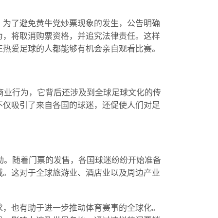
。为了避免黄牛党炒票现象的发生，公告明确
为，将取消购票资格，并追究法律责任。这样
正热爱足球的人都能够有机会亲自观看比赛。
的商业行为，它背后还涉及到全球足球文化的传
不仅吸引了来自各国的球迷，还促使人们对足
启动。随着门票的发售，各国球迷纷纷开始准备
威。这对于全球旅游业、酒店业以及周边产业
求，也有助于进一步推动体育赛事的全球化。