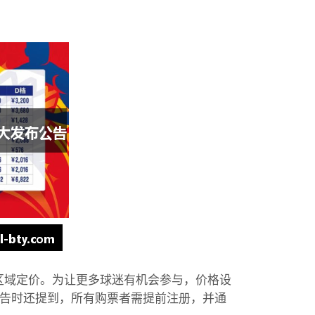
区域定价。为让更多球迷有机会参与，价格设
公告时还提到，所有购票者需提前注册，并通