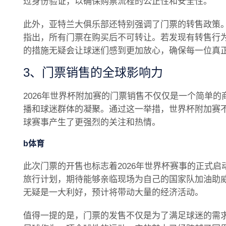
过身份验证，以确保购票流程的公正性和安全性。
此外，亚特兰大俱乐部还特别强调了门票的转售政策
指出，所有门票在购买后不可转让。若发现有转售行
的措施无疑会让球迷们感到更加放心，确保每一位真
3、门票销售的全球影响力
2026年世界杯附加赛的门票销售不仅仅是一个简单
播和球迷群体的凝聚。通过这一举措，世界杯附加赛
球赛事产生了更强烈的关注和热情。
b体育
此次门票的开售也标志着2026年世界杯赛事的正式
旅行计划，期待能够亲临现场为自己的国家队加油助
无疑是一大利好，预计将带动大量的经济活动。
值得一提的是，门票的发售不仅是为了满足球迷的需