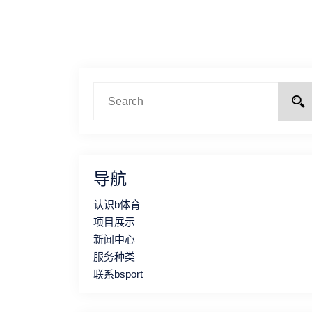
导航
认识b体育
项目展示
新闻中心
服务种类
联系bsport