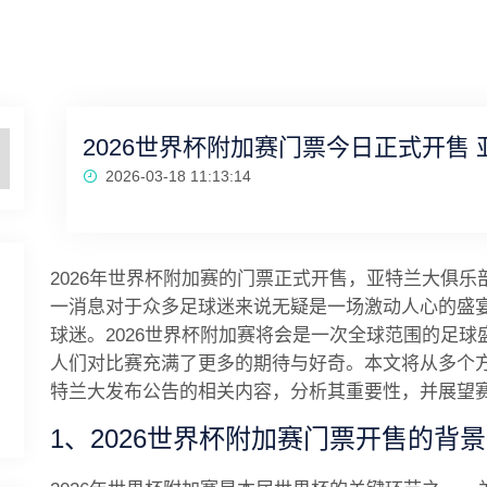
2026世界杯附加赛门票今日正式开售
2026-03-18 11:13:14
2026年世界杯附加赛的门票正式开售，亚特兰大俱
一消息对于众多足球迷来说无疑是一场激动人心的盛
球迷。2026世界杯附加赛将会是一次全球范围的足
人们对比赛充满了更多的期待与好奇。本文将从多个
特兰大发布公告的相关内容，分析其重要性，并展望
1、2026世界杯附加赛门票开售的背景