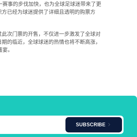
这一赛事的步伐加快，也为全球足球迷带来了更
织方已经为球迷提供了详细且透明的购票方
。
过此次门票的开售，不仅进一步激发了全球对
日期的临近，全球球迷的热情也将不断高涨，
盛宴。
SUBSCRIBE